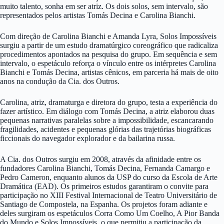
muito talento, sonha em ser atriz. Os dois solos, sem intervalo, são
representados pelos artistas Tomás Decina e Carolina Bianchi.
Com direção de Carolina Bianchi e Amanda Lyra, Solos Impossíveis
surgiu a partir de um estudo dramatúrgico coreográfico que radicaliza
procedimentos apontados na pesquisa do grupo. Em sequência e sem
intervalo, o espetáculo reforça o vínculo entre os intérpretes Carolina
Bianchi e Tomás Decina, artistas cênicos, em parceria há mais de oito
anos na condução da Cia. dos Outros.
Carolina, atriz, dramaturga e diretora do grupo, testa a experiência do
fazer artístico. Em diálogo com Tomás Decina, a atriz elaborou duas
pequenas narrativas paralelas sobre a impossibilidade, escancarando
fragilidades, acidentes e pequenas glórias das trajetórias biográficas
ficcionais do navegador explorador e da bailarina russa.
A Cia. dos Outros surgiu em 2008, através da afinidade entre os
fundadores Carolina Bianchi, Tomás Decina, Fernanda Camargo e
Pedro Cameron, enquanto alunos da USP do curso da Escola de Arte
Dramática (EAD). Os primeiros estudos garantiram o convite para
participação no XIII Festival Internacional de Teatro Universitário de
Santiago de Compostela, na Espanha. Os projetos foram adiante e
deles surgiram os espetáculos Corra Como Um Coelho, A Pior Banda
do Mundo e Solos Impossíveis, o que permitiu a participação da