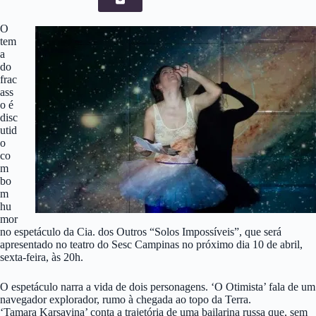
O
tem
a
do
frac
ass
o é
disc
utid
o
co
m
bo
m
hu
mor
no espetáculo da Cia. dos Outros “Solos Impossíveis”, que será
apresentado no teatro do Sesc Campinas no próximo dia 10 de abril,
sexta-feira, às 20h.
O espetáculo narra a vida de dois personagens. ‘O Otimista’ fala de um
navegador explorador, rumo à chegada ao topo da Terra.
‘Tamara Karsavina’ conta a trajetória de uma bailarina russa que, sem