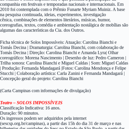
companhia em festivais e temporadas nacionais e internacionais. Em
2010 foi contemplada com o Prêmio Funarte Myriam Muiniz. A base
na pesquisa continuada, ideias, experimentos, investigação
cênica, combinações de elementos literários, músicas, humor,
coreografias, textos, comédia e ambientação nostálgica de mobílias são
algumas das características da Cia. dos Outros.
Ficha técnica de Solos Impossíveis: Atuação: Carolina Bianchi e
Tomás Decina | Dramaturgia: Carolina Bianchi, com colaboração de
Tomás Decina | Direção: Carolina Bianchi e Amanda Lyra| Olhar
coreográfico: Morena Nascimento | Desenho de luz: Pedro Cameron |
Trilha sonora: Carolina Bianchi e Miguel Caldas | Som: Miguel Caldas
| Produção: Fernanda Mandagará |Fotos: Carolina Mendonça e Felipe
Stucchi | Colaboração artística: Carla Zanini e Fernanda Mandagará |
Concepção geral do projeto: Carolina Bianchi
(Carta Campinas com informações de divulgação)
Teatro – SOLOS IMPOSSÍVEIS
Classificação Indicativa: 16 anos.
Duração: 90 minutos.
Os ingressos podem ser adquiridos pela internet
(sescsp.org.br/campinas), a partir das 15h do dia 31 de março e nas
bilheterias das unidades do Sesc no Estado de São Paulo, a partir das