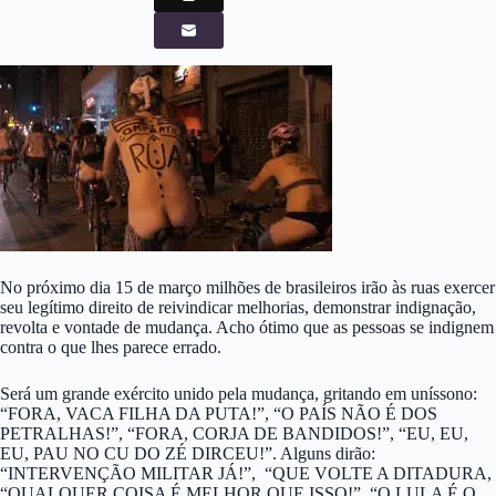
No próximo dia 15 de março milhões de brasileiros irão às ruas exercer
seu legítimo direito de reivindicar melhorias, demonstrar indignação,
revolta e vontade de mudança. Acho ótimo que as pessoas se indignem
contra o que lhes parece errado.
Será um grande exército unido pela mudança, gritando em uníssono:
“FORA, VACA FILHA DA PUTA!”, “O PAÍS NÃO É DOS
PETRALHAS!”, “FORA, CORJA DE BANDIDOS!”, “EU, EU,
EU, PAU NO CU DO ZÉ DIRCEU!”. Alguns dirão:
“INTERVENÇÃO MILITAR JÁ!”, “QUE VOLTE A DITADURA,
“QUALQUER COISA É MELHOR QUE ISSO!”, “O LULA É O