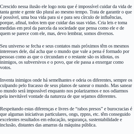
Crescido nessa ilusão ele logo nota que é impossível cuidar da vida de
tanta gente e gente tão plural ao mesmo tempo. Trata de garantir o que
é possível, uma boa vida para si e para seu círculo de influências,
porque, afinal, todos tem que cuidar das suas vidas. Cria leis e toma
medidas em prol da parcela da sociedade que pensa como ele e de
quem se parece com ele, mas, devo lembrar, somos diversos.
Seu universo se fecha e seus contatos mais próximos têm os mesmos
interesses dele, daí acha que o mundo que vale a pena é formado por
pessoas como as que o circundam e o restante são os idiotas, os
inimigos, os subversivos e o povo, que ele passa a enxergar como
votos.
Inventa inimigos onde há semelhantes e odeia os diferentes, sempre os
culpando pelo fracasso de seus planos de sanear o mundo. Mas sanear
o mundo será impossível enquanto nos polarizarmos e nos odiarmos
pela inevitável vontade da natureza de que sejamos diferentes.
Respeitando estas diferenças e livres de “rabos presos” e burocracias é
que algumas iniciativas particulares, ongs, rppns, etc. têm conseguido
excelentes resultados em educação, segurança, sustentabilidade e
inclusão, distantes das amarras da máquina pública.