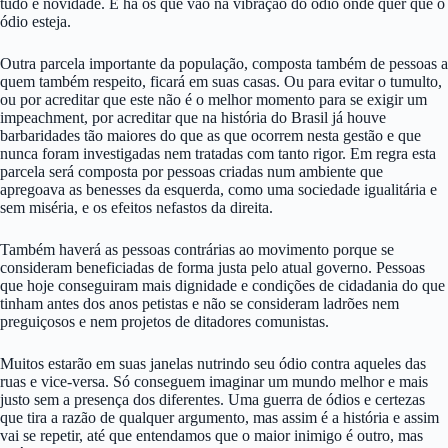
tudo é novidade. E há os que vão na vibração do ódio onde quer que o
ódio esteja.
Outra parcela importante da população, composta também de pessoas a
quem também respeito, ficará em suas casas. Ou para evitar o tumulto,
ou por acreditar que este não é o melhor momento para se exigir um
impeachment, por acreditar que na história do Brasil já houve
barbaridades tão maiores do que as que ocorrem nesta gestão e que
nunca foram investigadas nem tratadas com tanto rigor. Em regra esta
parcela será composta por pessoas criadas num ambiente que
apregoava as benesses da esquerda, como uma sociedade igualitária e
sem miséria, e os efeitos nefastos da direita.
Também haverá as pessoas contrárias ao movimento porque se
consideram beneficiadas de forma justa pelo atual governo. Pessoas
que hoje conseguiram mais dignidade e condições de cidadania do que
tinham antes dos anos petistas e não se consideram ladrões nem
preguiçosos e nem projetos de ditadores comunistas.
Muitos estarão em suas janelas nutrindo seu ódio contra aqueles das
ruas e vice-versa. Só conseguem imaginar um mundo melhor e mais
justo sem a presença dos diferentes. Uma guerra de ódios e certezas
que tira a razão de qualquer argumento, mas assim é a história e assim
vai se repetir, até que entendamos que o maior inimigo é outro, mas