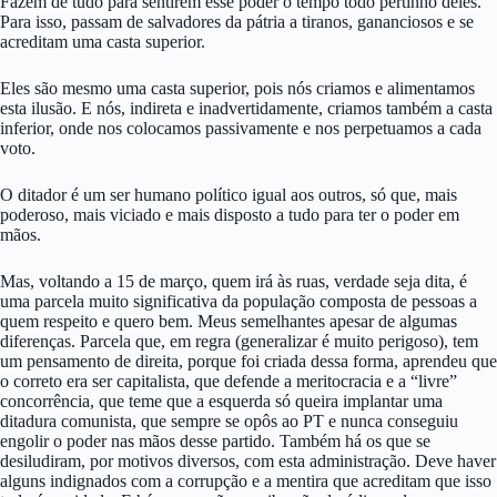
Fazem de tudo para sentirem esse poder o tempo todo pertinho deles.
Para isso, passam de salvadores da pátria a tiranos, gananciosos e se
acreditam uma casta superior.
Eles são mesmo uma casta superior, pois nós criamos e alimentamos
esta ilusão. E nós, indireta e inadvertidamente, criamos também a casta
inferior, onde nos colocamos passivamente e nos perpetuamos a cada
voto.
O ditador é um ser humano político igual aos outros, só que, mais
poderoso, mais viciado e mais disposto a tudo para ter o poder em
mãos.
Mas, voltando a 15 de março, quem irá às ruas, verdade seja dita, é
uma parcela muito significativa da população composta de pessoas a
quem respeito e quero bem. Meus semelhantes apesar de algumas
diferenças. Parcela que, em regra (generalizar é muito perigoso), tem
um pensamento de direita, porque foi criada dessa forma, aprendeu que
o correto era ser capitalista, que defende a meritocracia e a “livre”
concorrência, que teme que a esquerda só queira implantar uma
ditadura comunista, que sempre se opôs ao PT e nunca conseguiu
engolir o poder nas mãos desse partido. Também há os que se
desiludiram, por motivos diversos, com esta administração. Deve haver
alguns indignados com a corrupção e a mentira que acreditam que isso