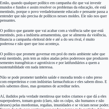
Então, quando qualquer político em campanha diz que vai investir
mundos e fundos e assim resolver os problemas da educação, ele está
mentindo, porque o povo verdadeiramente educado e pensante passa a
entender que não precisa de políticos nesses moldes. Ele não nos quer
pensantes.
O político que garante que vai acabar com a violência sabe que está
mentindo, pois a indústria armamentista, que se alimenta da violência,
financia a campanha eleitoral dele e até a do seu rival, é muito
poderosa e não quer que isso aconteça.
O político que promete governar em prol do meio ambiente sabe que
está mentindo, pois tem as mãos atadas pelos poderosos que produzem
sementes transgênicas e agrotóxicos e por latifundiários a quem a
sustentabilidade em nada interessa.
Não se pode prometer também saúde e moradia tendo o rabo preso
com empreiteiras e com indústrias farmacêuticas e eles sabem disso. E
nós sabemos disso, mas gostamos de acreditar neles.
Aí, iludidos pela verdade mentirosa que todos criamos e que dá a eles
superpoderes, tomam gosto (claro, não os culpo, são humanos e não
deuses) pelas mordomias, regalias, imunidades e se viciam nesse poder.