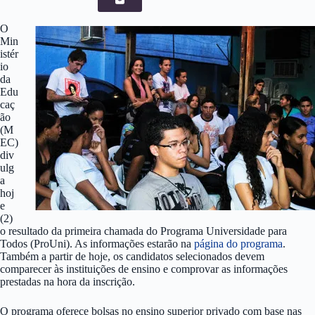
O
Min
istér
io
da
Edu
caç
ão
(M
EC)
div
ulg
a
hoj
e
(2)
o resultado da primeira chamada do Programa Universidade para
Todos (ProUni). As informações estarão na
página do programa
.
Também a partir de hoje, os candidatos selecionados devem
comparecer às instituições de ensino e comprovar as informações
prestadas na hora da inscrição.
O programa oferece bolsas no ensino superior privado com base nas