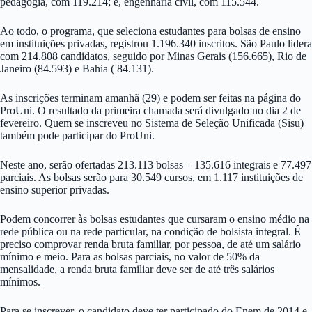
pedagogia, com 119.214; e, engenharia civil, com 115.544.
Ao todo, o programa, que seleciona estudantes para bolsas de ensino
em instituições privadas, registrou 1.196.340 inscritos. São Paulo lidera
com 214.808 candidatos, seguido por Minas Gerais (156.665), Rio de
Janeiro (84.593) e Bahia ( 84.131).
As inscrições terminam amanhã (29) e podem ser feitas na página do
ProUni. O resultado da primeira chamada será divulgado no dia 2 de
fevereiro. Quem se inscreveu no Sistema de Seleção Unificada (Sisu)
também pode participar do ProUni.
Neste ano, serão ofertadas 213.113 bolsas – 135.616 integrais e 77.497
parciais. As bolsas serão para 30.549 cursos, em 1.117 instituições de
ensino superior privadas.
Podem concorrer às bolsas estudantes que cursaram o ensino médio na
rede pública ou na rede particular, na condição de bolsista integral. É
preciso comprovar renda bruta familiar, por pessoa, de até um salário
mínimo e meio. Para as bolsas parciais, no valor de 50% da
mensalidade, a renda bruta familiar deve ser de até três salários
mínimos.
Para se inscrever, o candidato deve ter participado do Enem de 2014 e