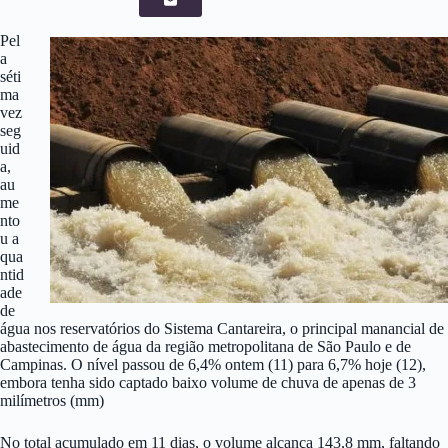
Pel
a
séti
ma
vez
seg
uid
a,
au
me
nto
u a
qua
ntid
ade
de
água nos reservatórios do Sistema Cantareira, o principal manancial de
abastecimento de água da região metropolitana de São Paulo e de
Campinas. O nível passou de 6,4% ontem (11) para 6,7% hoje (12),
embora tenha sido captado baixo volume de chuva de apenas de 3
milímetros (mm)
No total acumulado em 11 dias, o volume alcança 143,8 mm, faltando