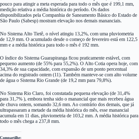
pouco para atingir a meta esperada para todo o mês que é 199,1 mm,
medição relativa a média histórica do período. Os dados
disponibilizados pela Companhia de Saneamento Básico do Estado de
São Paulo (Sabesp) mostram elevação nos demais mananciais.
No Sistema Alto Tietê, o nível atingiu 13,2%, com uma pluviometria
de 12,9 mm. O acumulado desde o começo de fevereiro está em 122,5
mm e a média histórica para todo o mês é 192 mm.
O índice do Sistema Guarapiranga ficou praticamente estável, com
pequeno aumento (de 55% para 55,2%). O Alto Cotia opera hoje, com
34,3% de sua capacidade, com expansão de um ponto percentual
acima do registrado ontem (11). Também manteve-se com alto volume
de água o Sistema Rio Grande (de 19,2 mm para 79,8%).
No Sistema Rio Claro, foi constatada pequena elevação (de 31,4%
para 31,7% ), embora tenha sido o manancial que mais recebeu água
de chuva ontem, somando 32,6 mm. Ao contrário dos demais, que já
ultrapassaram a metade da média histórica do mês, esse manancial
acumula em 11 dias, pluviometria de 103,2 mm. A média histórica para
todo o mês chega a 237,8 mm.
Compartilhe: