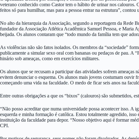
veterano conhecido como Castor tem o hábito de urinar nos calouros. C
feitos só para humilhar, mas para a pessoa entrar na estrutura”, contou
No alto da hierarquia da Associação, segundo a reportagem da Rede B
fundador da Associação Atlética Acadêmica Samuel Pessoa, e Maria Apar
beijada. Os alunos contaram que “todo mundo da família tem que adora
As violências não são fatos isolados. Os membros da “sociedade” forma
publicamente a simular sexo oral com bananas ou pedaços de pau. A “Fa
hinário sob ameaças, como em exercícios militares.
Os alunos que se recusam a participar das atividades sofrem ameaças nã
evitem denunciar o esquema. Os alunos mais jovens costumam ouvir fras
começando uma vida na faculdade. O medo de ficar seis anos na faculd
Entre outras obrigações a que os “bixos” (calouros) são submetidos, est
“Não posso acreditar que numa universidade possa acontecer isso. A 
esquerda e minha formação é católica. Estou totalmente agredido, iss
instituição da faculdade para depor. “Nosso objetivo aqui é formar m
CPI.
Por motivos de segurança, seus nomes não foram divulgados. As denúnc