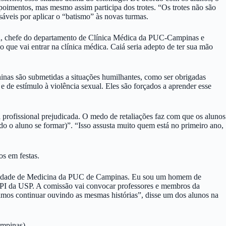
poimentos, mas mesmo assim participa dos trotes. “Os trotes não são
sáveis por aplicar o “batismo” às novas turmas.
aiá, chefe do departamento de Clínica Médica da PUC-Campinas e
que vai entrar na clínica médica. Caiá seria adepto de ter sua mão
ninas são submetidas a situações humilhantes, como ser obrigadas
 de estímulo à violência sexual. Eles são forçados a aprender esse
a profissional prejudicada. O medo de retaliações faz com que os alunos
o o aluno se formar)”. “Isso assusta muito quem está no primeiro ano,
os em festas.
 Faculdade de Medicina da PUC de Campinas. Eu sou um homem de
 CPI da USP. A comissão vai convocar professores e membros da
amos continuar ouvindo as mesmas histórias”, disse um dos alunos na
ampinas)