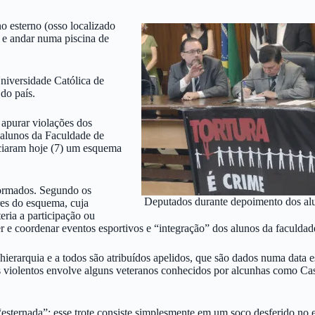
o esterno (osso localizado
a e andar numa piscina de
Universidade Católica de
do país.
apurar violações dos
, alunos da Faculdade de
ciaram hoje (7) um esquema
formados. Segundo os
Deputados durante depoimento dos a
res do esquema, cuja
eria a participação ou
r e coordenar eventos esportivos e “integração” dos alunos da faculdade
hierarquia e a todos são atribuídos apelidos, que são dados numa data 
es violentos envolve alguns veteranos conhecidos por alcunhas como Cas
“esternada”: esse trote consiste simplesmente em um soco desferido no