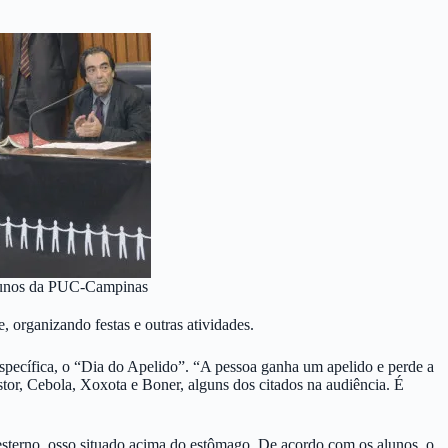
lunos da PUC-Campinas
, organizando festas e outras atividades.
específica, o “Dia do Apelido”. “A pessoa ganha um apelido e perde a
tor, Cebola, Xoxota e Boner, alguns dos citados na audiência. É
 esterno, osso situado acima do estômago. De acordo com os alunos, o