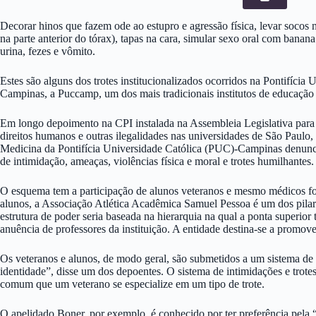
Decorar hinos que fazem ode ao estupro e agressão física, levar socos n
na parte anterior do tórax), tapas na cara, simular sexo oral com banan
urina, fezes e vômito.
Estes são alguns dos trotes institucionalizados ocorridos na Pontifícia 
Campinas, a Puccamp, um dos mais tradicionais institutos de educação 
Em longo depoimento na CPI instalada na Assembleia Legislativa para 
direitos humanos e outras ilegalidades nas universidades de São Paulo
Medicina da Pontifícia Universidade Católica (PUC)-Campinas denun
de intimidação, ameaças, violências física e moral e trotes humilhantes.
O esquema tem a participação de alunos veteranos e mesmo médicos 
alunos, a Associação Atlética Acadêmica Samuel Pessoa é um dos pila
estrutura de poder seria baseada na hierarquia na qual a ponta superior t
anuência de professores da instituição. A entidade destina-se a promove
Os veteranos e alunos, de modo geral, são submetidos a um sistema de 
identidade”, disse um dos depoentes. O sistema de intimidações e trot
comum que um veterano se especialize em um tipo de trote.
O apelidado Boner, por exemplo, é conhecido por ter preferência pela 