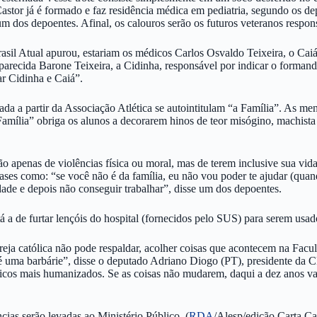
astor já é formado e faz residência médica em pediatria, segundo os de
 um dos depoentes. Afinal, os calouros serão os futuros veteranos respon
rasil Atual apurou, estariam os médicos Carlos Osvaldo Teixeira, o C
ecida Barone Teixeira, a Cidinha, responsável por indicar o formando 
r Cidinha e Caiá”.
da a partir da Associação Atlética se autointitulam “a Família”. As me
mília” obriga os alunos a decorarem hinos de teor misógino, machista e
o apenas de violências física ou moral, mas de terem inclusive sua vid
es como: “se você não é da família, eu não vou poder te ajudar (quand
ade e depois não conseguir trabalhar”, disse um dos depoentes.
á a de furtar lençóis do hospital (fornecidos pelo SUS) para serem usad
igreja católica não pode respaldar, acolher coisas que acontecem na
o é uma barbárie”, disse o deputado Adriano Diogo (PT), presidente da
édicos mais humanizados. Se as coisas não mudarem, daqui a dez anos v
ias serão levadas ao Ministério Público. (
RDA
/Alesp/edição Carta C