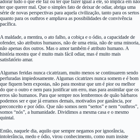
adorar tudo o que ele faz ou ter que fazer igual a ele, só implica em não
ter que querer mal. Que o simples fato de deixar de odiar, abriga uma
série de novas perspectivas para aquela civilização, tanto para os sertos
quanto para os outhros e ampliava as possibilidades de convivência
pacífica.
A maldade, a mentira, o ato falho, a cobiça e o ódio, a capacidade de
ofender, são atributos humanos, não de uma etnia, não de uma minoria,
não apenas dos outros. Mas o amor também é atributo humano. A
história mostra que é muito mais fácil odiar, mas é muito mais
satisfatório amar.
Algumas feridas nunca cicatrizam, muito menos se continuarem sendo
perfuradas impiedosamente. Algumas cicatrizes nunca somem e é bom
que fiquem bem expostas, não para mostrar que um é pior ou melhor
do que o outro e nem para justificar um erro, mas para assimilar que os
erros são humanos. Para que sempre nos lembremos de quão bárbaros
podemos ser e que já erramos demais, motivados por ganância, por
preconceito e por ódio. Que não somos nem “sertos” e nem “outhros”,
somos “nós”, a humanidade. Dividimos a mesma casa e o mesmo
quintal.
Então, naquele dia, aquilo que sempre negamos por ignorância,
intolerância, medo e ódio, virou conhecimento, como num insiste