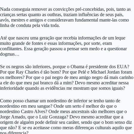
Nada conseguia remover as convicções pré-concebidas, pois, tanto as
crianças sertas quanto as outhras, traziam influências de seus pais,
avós, mestres e amigos e consideravam fundamental mante-las como
linha de conduta pela vida toda.
Até que nasceu uma geração que recebia informações de um leque
muito grande de fontes e essas informações, por sorte, eram
conflitantes. Essa geração passou a pensar sem medo e a questionar
dogmas…
Se os negros são inferiores, porque o Obama é presidente dos EUA?
Por que Ray Charles é tão bom? Por que Pelé e Michael Jordan foram
os melhores? Por que o pai negro de meu amigo negro dá mais carinho
a ele do que meu pai branco dá a mim? Devo mesmo acreditar nessa
inferioridade quando as evidências me mostram que somos iguais?
Como posso chamar um nordestino de inferior se tenho tanto de
nordestino em meu sangue? Onde um serto é melhor do que o
nordestino Castro Alves? Onde meus ancestrais são melhores que o
Jorge Amado, que o Luiz Gonzaga? Devo mesmo acreditar que a
origem de alguém pode definir seu caráter, sendo que o bom senso diz
que não? E se eu aceitasse como meras diferenças culturais aquilo que
nos diferencia?