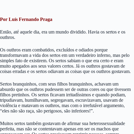
Por Luís Fernando Praga
Então, até aquele dia, era um mundo dividido. Havia os sertos e os
outhros.
Os outhros eram combatidos, excluídos e odiados porque
transformavam a vida dos sertos em um verdadeiro inferno, mas pelo
simples fato de existirem. Os sertos sabiam o que era certo e eram
muito apegados aos seus valores certos. Já os outhros gostavam de
coisas erradas e os sertos odiavam as coisas que os outhros gostavam.
Sertos branquinhos, com seus filhos branquinhos, achavam um
absurdo que os outhros pudessem ser de outras cores ou que tivessem
filhos pretinhos. Os sertos ficavam irritadíssimos e quando podiam,
tripudiavam, humilhavam, segregavam, escravizavam, usavam de
violência e matavam os outhros, mas com o irrefutável argumento,
“eles não são raça, são perigosos, são inferiores!”.
Muitos sertos também gostavam de afirmar sua heterossexualidade
perfeita, mas não se contentavam apenas em ser os machos que