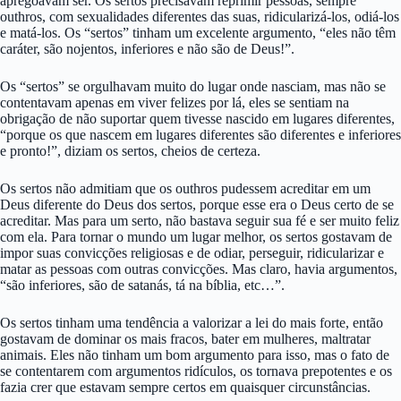
apregoavam ser. Os sertos precisavam reprimir pessoas, sempre
outhros, com sexualidades diferentes das suas, ridicularizá-los, odiá-los
e matá-los. Os “sertos” tinham um excelente argumento, “eles não têm
caráter, são nojentos, inferiores e não são de Deus!”.
Os “sertos” se orgulhavam muito do lugar onde nasciam, mas não se
contentavam apenas em viver felizes por lá, eles se sentiam na
obrigação de não suportar quem tivesse nascido em lugares diferentes,
“porque os que nascem em lugares diferentes são diferentes e inferiores
e pronto!”, diziam os sertos, cheios de certeza.
Os sertos não admitiam que os outhros pudessem acreditar em um
Deus diferente do Deus dos sertos, porque esse era o Deus certo de se
acreditar. Mas para um serto, não bastava seguir sua fé e ser muito feliz
com ela. Para tornar o mundo um lugar melhor, os sertos gostavam de
impor suas convicções religiosas e de odiar, perseguir, ridicularizar e
matar as pessoas com outras convicções. Mas claro, havia argumentos,
“são inferiores, são de satanás, tá na bíblia, etc…”.
Os sertos tinham uma tendência a valorizar a lei do mais forte, então
gostavam de dominar os mais fracos, bater em mulheres, maltratar
animais. Eles não tinham um bom argumento para isso, mas o fato de
se contentarem com argumentos ridículos, os tornava prepotentes e os
fazia crer que estavam sempre certos em quaisquer circunstâncias.