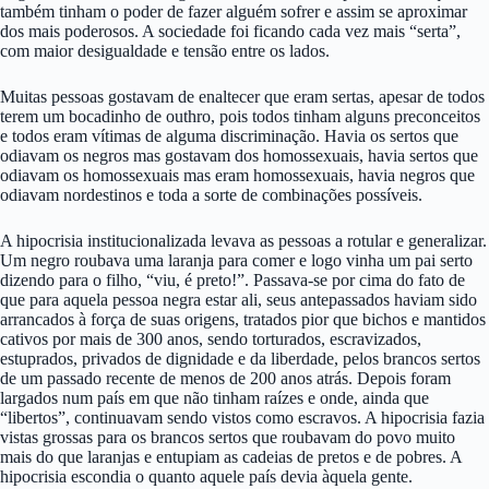
também tinham o poder de fazer alguém sofrer e assim se aproximar
dos mais poderosos. A sociedade foi ficando cada vez mais “serta”,
com maior desigualdade e tensão entre os lados.
Muitas pessoas gostavam de enaltecer que eram sertas, apesar de todos
terem um bocadinho de outhro, pois todos tinham alguns preconceitos
e todos eram vítimas de alguma discriminação. Havia os sertos que
odiavam os negros mas gostavam dos homossexuais, havia sertos que
odiavam os homossexuais mas eram homossexuais, havia negros que
odiavam nordestinos e toda a sorte de combinações possíveis.
A hipocrisia institucionalizada levava as pessoas a rotular e generalizar.
Um negro roubava uma laranja para comer e logo vinha um pai serto
dizendo para o filho, “viu, é preto!”. Passava-se por cima do fato de
que para aquela pessoa negra estar ali, seus antepassados haviam sido
arrancados à força de suas origens, tratados pior que bichos e mantidos
cativos por mais de 300 anos, sendo torturados, escravizados,
estuprados, privados de dignidade e da liberdade, pelos brancos sertos
de um passado recente de menos de 200 anos atrás. Depois foram
largados num país em que não tinham raízes e onde, ainda que
“libertos”, continuavam sendo vistos como escravos. A hipocrisia fazia
vistas grossas para os brancos sertos que roubavam do povo muito
mais do que laranjas e entupiam as cadeias de pretos e de pobres. A
hipocrisia escondia o quanto aquele país devia àquela gente.