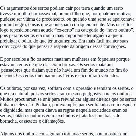
Os argumentos dos sertos podiam cair por terra quando um serto
tivesse um filho homossexual, ou um filho que, por qualquer motivo,
pudesse ser vítima de preconceito, ou quando uma serta se apaixonava
por um negro, coisas que aconteciam corriqueiramente. Mas os sertos
logo reposicionavam aquele “ex-serto” na categoria de “novo outhro”,
pois para os sertos era muito mais importante ter alguém a quem
prejulgar e odiar, do que ter argumentos. Era mais fácil manter suas
convicções do que pensar a respeito da origem dessas convicções.
E por séculos a fio os sertos mataram mulheres em fogueiras porque
estavam certos de que elas eram bruxas. Os sertos mataram
pensadores que diziam que não havia um fim do mundo no fim do
oceano. Os certos queimaram os livros e encobriram verdades.
Os outhros, por sua vez, sofriam com a opressão e temiam os sertos, o
que era natural, pois os sertos eram mesmo perigosos para os outhros.
Muitos procuraram se unir para reivindicar alguns direitos que os sertos
tinham e eles não. Pediam, por exemplo, para ser tratados com respeito
e dignidade, mas quem ditava as regras naquela sociedade eram os
sertos, então os outhros eram excluídos e tratados com balas de
borracha, cassetetes e difamações.
Alguns dos outhros conseguiram tornar-se sertos, para mostrar que