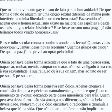
Que mal o movimento gay causou de fato para a humanidade? De que
forma o fato de alguém ter uma opção sexual diferente da minha pode
interferir na minha liberdade e no meu bem estar? Faz sentido não
aceitar que o homossexualismo existe na maioria das espécies e desde
os mais antigos relatos históricos? E se fosse mesmo uma praga, já não
teríamos todos virado homossexuais?
E esse ódio secular contra os outhros aonde nos levou? Quantas vidas
abreviou? Quantas ideias novas reprimiu? Quantos gênios ele calou?
De quanta paz já me privei ao optar pelo ódio?
Quem pensava dessa forma acreditava que o fato de uma pessoa errar,
trapacear, roubar, mentir, estuprar ou matar, não estava ligado à sua cor,
à sua sexualidade, à sua religião ou à sua origem, mas ao fato de ser
pessoa. E pessoa erra.
Quem pensava dessa forma pensava sem ódios. Apenas chegava à
conclusão de que a espécie era naturalmente ignorante e que já era o
momento de evoluir, deixando parte dessa ignorância para trás. Quem
pensava dessa forma não via ameaça nas diferenças, só uma bela
diversidade. Notavam que o ódio encurtava o raciocínio e diminuía a
beleza que há na vida. Que não odiar um diferente não implica em