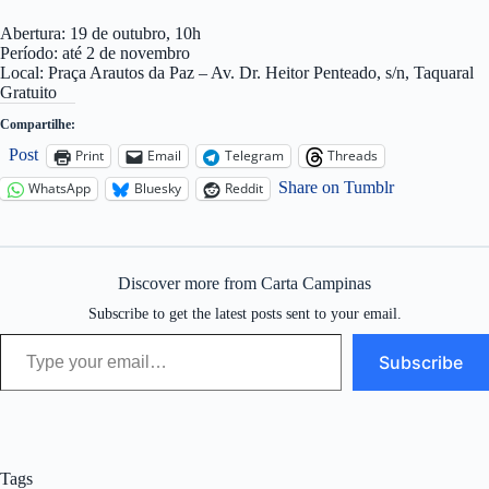
Abertura: 19 de outubro, 10h
Período: até 2 de novembro
Local: Praça Arautos da Paz – Av. Dr. Heitor Penteado, s/n, Taquaral
Gratuito
Compartilhe:
Post
Print
Email
Telegram
Threads
Share on Tumblr
WhatsApp
Bluesky
Reddit
Discover more from Carta Campinas
Subscribe to get the latest posts sent to your email.
Type your email…
Subscribe
Tags