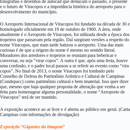
fotografias e desenhos de autocad que destacam o passado, o presente
e o futuro de Viracopos e a importância histórica do aeroporto para o
desenvolvimento do município.
O Aeroporto Internacional de Viracopos foi fundado na década de 30 e
homologado oficialmente em 19 de outubro de 1960. A área, onde
atualmente é o Aeroporto de Viracopos, foi utilizada desde a época dos
tropeiros que passavam pela região. Daí surgiram versões a respeito do
nome Viracopos, que mais tarde batizou o aeroporto. Uma das mais
curiosas é de que a origem do nome é mesmo no sentido literal.
Moradores dos arredores e tropeiros se reuniam para bebericar e
conversar, ou seja “virar copos”. A outra é que, após uma festa, houve
uma confusão, e o padre local passou a se referir ao evento como “vira
copos”. No final de 2013, o nome Viracopos foi tombado pelo
Conselho de Defesa do Patrimônio Artístico e Cultural de Campinas
(Condepacc) como patrimônio cultural e bem imaterial. Isso quer dizer
que, mesmo que haja qualquer proposta de alteração que venha a ser
feita para homenagear alguma personalidade, o nome “Aeroporto de
Viracopos” terá de ser mantido.
A exposição acontece ao ar livre e é aberta ao público em geral. (Carta
Campinas com informações de divulgação)
Exposição “Gigantes da Imagem”