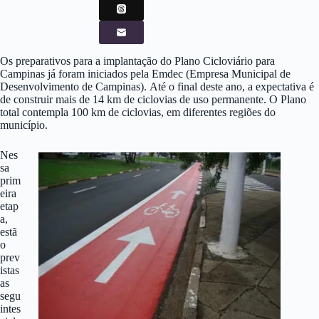
Os preparativos para a implantação do Plano Cicloviário para
Campinas já foram iniciados pela Emdec (Empresa Municipal de
Desenvolvimento de Campinas). Até o final deste ano, a expectativa é
de construir mais de 14 km de ciclovias de uso permanente. O Plano
total contempla 100 km de ciclovias, em diferentes regiões do
município.
Nes
sa
prim
eira
etap
a,
estã
o
prev
istas
as
segu
intes