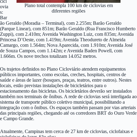
cicl
Plano total contempla 100 km de ciclovias em
ovia
diferentes regiões
s:
Bar
ão Geraldo (Moradia – Terminal), com 2.255m; Barão Geraldo
(Parque Linear), com 851m; Barão Geraldo (Rua Francisco Humberto
Zuppi), com 2.410m; Avenida Washington Luiz, com 835m; Avenida
Princesa D’Oeste, com 1.419m; Avenida Theodureto de Almeida
Camargo, com 1.564m; Nova Aparecida, com 1.910m; Avenida José
de Souza Campos, com 1.142m; e Avenida Baden Powell, com
1.666m. Os nove trechos totalizam 14.052 metros.
Os trajetos definidos no Plano Cicloviário atendem equipamentos
públicos importantes, como escolas, creches, hospitais, centros de
saúde e áreas de lazer (bosques, praças, teatros, entre outros). Nestes
locais, estão previstas instalações de bicicletários para o
estacionamento das bicicletas. Os bicicletários deverão ser instalados
também nos terminais de ônibus. A rede de ciclovias será interligada ao
sistema de transporte público coletivo municipal, possibilitando a
integração com o ônibus. Os espaços também passam por vias arteriais
das principais regiões, chegando até os corredores BRT do Ouro Verde
e Campo Grande.
Atualmente, Campinas tem cerca de 27 km de ciclovias, ciclofaixas e
ciclofaixas de lazer. São elas: