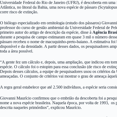
Universidade Federal do Rio de Janeiro (UFRJ), é descoberta em uma f
Atlântica, no litoral da Bahia, uma nova espécie de pássaro (Scytalopus
corre risco de extinção.
O biólogo especializado em ornitologia (estudo dos pássaros) Giovanni
professor do curso de gestão ambiental da Universidade Federal de Pel
primeiro autor do artigo de descrição da espécie, disse à
Agência Brasi
durante a pesquisa de campo estimaram em quase 3 mil o número desse
pássaro recebeu o nome de macuquinho-preto-baiano. A estimativa foi 
disponível e da densidade. A partir desses dados, os pesquisadores am
toda a área possível.
“A gente fez um cálculo e, depois, uma ampliação, que indicou em tor
espécie. O cálculo foi o estopim para essa conclusão (de risco de extin
Depois desses cálculos, a equipe de pesquisadores usou os critérios da
ameaçadas. O conjunto de critérios vai mostrar o grau de ameaça àquel
A regra geral estabelece que até 2.500 indivíduos, a espécie seria cons
Giovanni Maurício confirmou que o embrião da descoberta foi a pesq
nome a nova espécie brasileira. Naquela época, por volta de 1993, os 
descrita naqueles primórdios”, explicou Maurício.