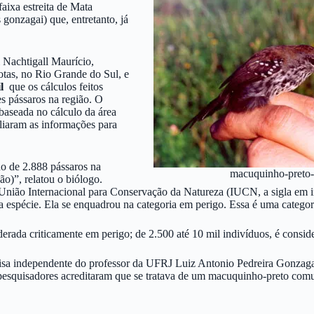
aixa estreita de Mata
 gonzagai) que, entretanto, já
 Nachtigall Maurício,
otas, no Rio Grande do Sul, e
l
que os cálculos feitos
s pássaros na região. O
baseada no cálculo da área
pliaram as informações para
no de 2.888 pássaros na
macuquinho-preto-
ção)”, relatou o biólogo.
 União Internacional para Conservação da Natureza (IUCN, a sigla em ing
a espécie. Ela se enquadrou na categoria em perigo. Essa é uma categor
iderada criticamente em perigo; de 2.500 até 10 mil indivíduos, é consid
uisa independente do professor da UFRJ Luiz Antonio Pedreira Gonza
pesquisadores acreditaram que se tratava de um macuquinho-preto comum