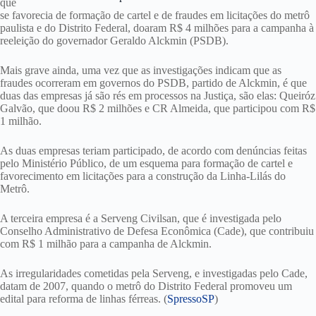
que
se favorecia de formação de cartel e de fraudes em licitações do metrô
paulista e do Distrito Federal, doaram R$ 4 milhões para a campanha à
reeleição do governador Geraldo Alckmin (PSDB).
Mais grave ainda, uma vez que as investigações indicam que as
fraudes ocorreram em governos do PSDB, partido de Alckmin, é que
duas das empresas já são rés em processos na Justiça, são elas: Queiróz
Galvão, que doou R$ 2 milhões e CR Almeida, que participou com R$
1 milhão.
As duas empresas teriam participado, de acordo com denúncias feitas
pelo Ministério Público, de um esquema para formação de cartel e
favorecimento em licitações para a construção da Linha-Lilás do
Metrô.
A terceira empresa é a Serveng Civilsan, que é investigada pelo
Conselho Administrativo de Defesa Econômica (Cade), que contribuiu
com R$ 1 milhão para a campanha de Alckmin.
As irregularidades cometidas pela Serveng, e investigadas pelo Cade,
datam de 2007, quando o metrô do Distrito Federal promoveu um
edital para reforma de linhas férreas. (
SpressoSP
)