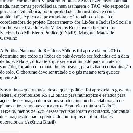
firmem acordo com o Ministério Público. Se não fizer absolutamente
nada, nem tomar providências, nem assinarem o TAC, vão responder
por ação civil pública, por improbidade administrativa e crime
ambiental”, explica a a procuradora do Trabalho do Paraná e
coordenadora do projeto Encerramento dos Lixões e Inclusão Social e
Produtiva de Catadores de Materiais Recicláveis do Conselho
Nacional do Ministério Público (CNMP), Margaret Matos de
Carvalho.
A Política Nacional de Resíduos Sólidos foi aprovada em 2010 e
determina que todos os lixões do país deverão ser fechados até a data
de hoje. Pela lei, o lixo terá que ser encaminhado para um aterro
sanitário, forrado com manta impermeável, para evitar a contaminação
do solo. O chorume deve ser tratado e o gás metano terá que ser
queimado.
Nos últimos quatro anos, desde que a política foi aprovada, o governo
federal disponibilizou R$ 1,2 bilhão para municípios e estados para
ações de destinação de resíduos sólidos, incluindo a elaboração de
planos e investimentos em aterros. Segundo a ministra Izabella
Teixeira, menos de 50% desses recursos foram executados, por causa
de situações de inadimplência de municípios ou dificuldades
operacionais.(Agência Brasil)