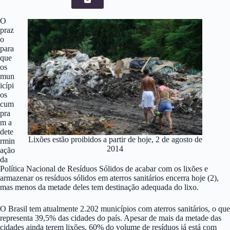
O
praz
o
para
que
os
mun
icípi
os
cum
pra
m a
dete
Lixões estão proibidos a partir de hoje, 2 de agosto de
rmin
2014
ação
da
Política Nacional de Resíduos Sólidos de acabar com os lixões e
armazenar os resíduos sólidos em aterros sanitários encerra hoje (2),
mas menos da metade deles tem destinação adequada do lixo.
O Brasil tem atualmente 2.202 municípios com aterros sanitários, o que
representa 39,5% das cidades do país. Apesar de mais da metade das
cidades ainda terem lixões, 60% do volume de resíduos já está com