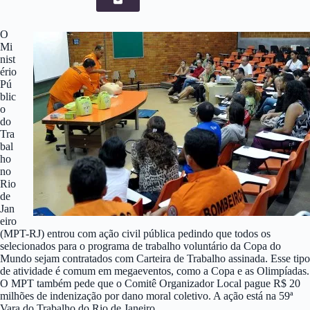
O
Mi
nist
ério
Pú
blic
o
do
Tra
bal
ho
no
Rio
de
Jan
eiro
(MPT-RJ) entrou com ação civil pública pedindo que todos os
selecionados para o programa de trabalho voluntário da Copa do
Mundo sejam contratados com Carteira de Trabalho assinada. Esse tipo
de atividade é comum em megaeventos, como a Copa e as Olimpíadas.
O MPT também pede que o Comitê Organizador Local pague R$ 20
milhões de indenização por dano moral coletivo. A ação está na 59ª
Vara do Trabalho do Rio de Janeiro.