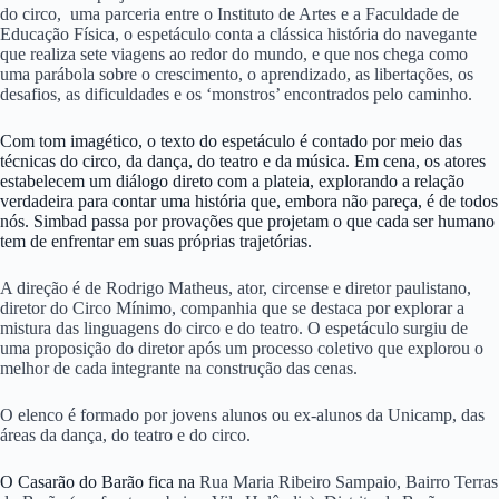
do circo, uma parceria entre o Instituto de Artes e a Faculdade de
Educação Física, o espetáculo conta
a clássica história do navegante
que realiza sete viagens ao redor do mundo, e que nos chega como
uma parábola sobre o crescimento, o aprendizado, as libertações, os
desafios, as dificuldades e os ‘monstros’ encontrados pelo caminho.
Com tom imagético, o texto do espetáculo é contado por meio das
técnicas do circo, da dança, do teatro e da música. Em cena, os atores
estabelecem um diálogo direto com a plateia, explorando a relação
verdadeira para contar uma história que, embora não pareça, é de todos
nós. Simbad passa por provações que projetam o que cada ser humano
tem de enfrentar em suas próprias trajetórias.
A direção é de Rodrigo Matheus, ator, circense e diretor paulistano,
diretor do Circo Mínimo, companhia que se destaca por explorar a
mistura das linguagens do circo e do teatro. O espetáculo surgiu de
uma proposição do diretor após um processo coletivo que explorou o
melhor de cada integrante na construção das cenas.
O elenco é formado por jovens alunos ou ex-alunos da Unicamp, das
áreas da dança, do teatro e do circo.
O Casarão do Barão fica na
Rua Maria Ribeiro Sampaio, Bairro Terras