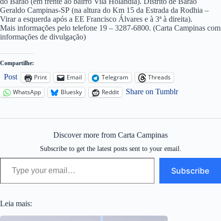
do Barão (em frente ao bairro Vila Holândia).
Distrito de Barão
Geraldo Campinas-SP
(na altura do Km 15 da Estrada da Rodhia –
Virar a esquerda após a EE Francisco Álvares e à 3ª à direita).
Mais informações pelo telefone 19 – 3287-6800. (Carta Campinas com
informações de divulgação)
Compartilhe:
Post
Print
Email
Telegram
Threads
Share on Tumblr
WhatsApp
Bluesky
Reddit
Discover more from Carta Campinas
Subscribe to get the latest posts sent to your email.
Type your email…
Subscribe
Leia mais: