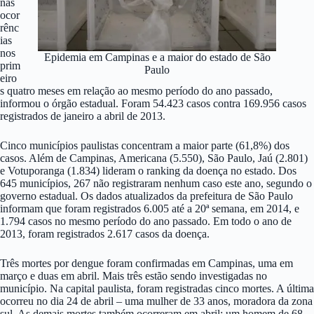
nas
ocor
rênc
ias
nos
Epidemia em Campinas e a maior do estado de São
prim
Paulo
eiro
s quatro meses em relação ao mesmo período do ano passado,
informou o órgão estadual. Foram 54.423 casos contra 169.956 casos
registrados de janeiro a abril de 2013.
Cinco municípios paulistas concentram a maior parte (61,8%) dos
casos. Além de Campinas, Americana (5.550), São Paulo, Jaú (2.801)
e Votuporanga (1.834) lideram o ranking da doença no estado. Dos
645 municípios, 267 não registraram nenhum caso este ano, segundo o
governo estadual. Os dados atualizados da prefeitura de São Paulo
informam que foram registrados 6.005 até a 20ª semana, em 2014, e
1.794 casos no mesmo período do ano passado. Em todo o ano de
2013, foram registrados 2.617 casos da doença.
Três mortes por dengue foram confirmadas em Campinas, uma em
março e duas em abril. Mais três estão sendo investigadas no
município. Na capital paulista, foram registradas cinco mortes. A última
ocorreu no dia 24 de abril – uma mulher de 33 anos, moradora da zona
sul. As demais mortes também ocorreram em abril: um homem de 68