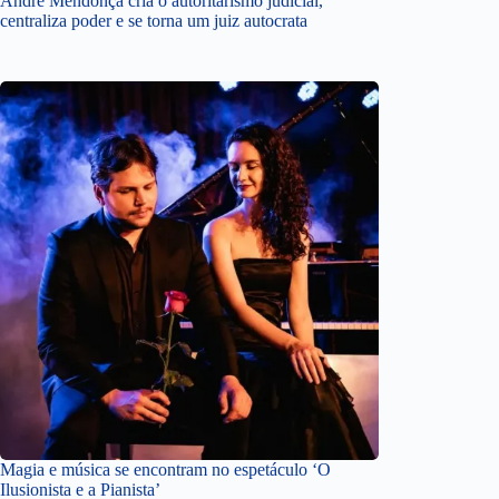
André Mendonça cria o autoritarismo judicial,
centraliza poder e se torna um juiz autocrata
Magia e música se encontram no espetáculo ‘O
Ilusionista e a Pianista’