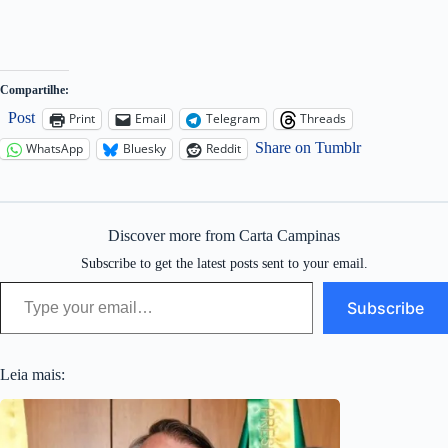
Compartilhe:
Post
Print
Email
Telegram
Threads
Share on Tumblr
WhatsApp
Bluesky
Reddit
Discover more from Carta Campinas
Subscribe to get the latest posts sent to your email.
Type your email…
Subscribe
Leia mais: