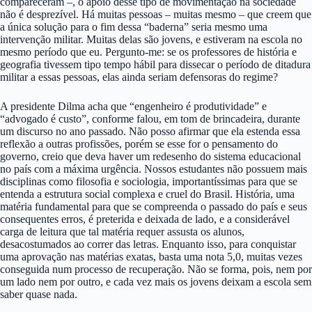
compareceram –, o apoio desse tipo de movimentação na sociedade
não é desprezível. Há muitas pessoas – muitas mesmo – que creem que
a única solução para o fim dessa “baderna” seria mesmo uma
intervenção militar. Muitas delas são jovens, e estiveram na escola no
mesmo período que eu. Pergunto-me: se os professores de história e
geografia tivessem tipo tempo hábil para dissecar o período de ditadura
militar a essas pessoas, elas ainda seriam defensoras do regime?
A presidente Dilma acha que “engenheiro é produtividade” e
“advogado é custo”, conforme falou, em tom de brincadeira, durante
um discurso no ano passado. Não posso afirmar que ela estenda essa
reflexão a outras profissões, porém se esse for o pensamento do
governo, creio que deva haver um redesenho do sistema educacional
no país com a máxima urgência. Nossos estudantes não possuem mais
disciplinas como filosofia e sociologia, importantíssimas para que se
entenda a estrutura social complexa e cruel do Brasil. História, uma
matéria fundamental para que se compreenda o passado do país e seus
consequentes erros, é preterida e deixada de lado, e a considerável
carga de leitura que tal matéria requer assusta os alunos,
desacostumados ao correr das letras. Enquanto isso, para conquistar
uma aprovação nas matérias exatas, basta uma nota 5,0, muitas vezes
conseguida num processo de recuperação. Não se forma, pois, nem por
um lado nem por outro, e cada vez mais os jovens deixam a escola sem
saber quase nada.