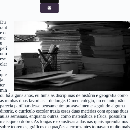
Du
rant
e o
me
u
perí
odo
esc
olar
,
que
já
ter
min
ou há alguns anos, eu tinha as disciplinas de história e geografia como
as minhas duas favoritas – de longe. O meu colégio, no entanto, não
parecia partilhar desse pensamento; provavelmente seguindo alguma
diretriz, o currículo escolar trazia essas duas matérias com apenas duas
aulas semanais, enquanto outras, como matemática e física, possuíam
mais que o dobro. As longas e exaustivas aulas nas quais aprendíamos
sobre teoremas, gráficos e equações aterrorizantes tomavam muito mais