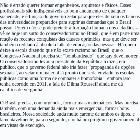
Não é errado querer formar engenheiros, arquitetos e físicos. Esses
profissionais são indispensáveis ao bom andamento de qualquer
sociedade, e é função do governo zelar para que eles deixem os bancos
das universidades preparados para suprir as demandas que o Brasil
possui. Porém não se pode preterir a formação humana dos cidadãos –
vê-se hoje um surto do conservadorismo no Brasil, que é em parte uma
reação às recentes conquistas das classes oprimidas, mas que deve ser
também creditado à absoluta falta de educação das pessoas. Há quem
deixe a escola dizendo que não existe racismo no Brasil, que o
Congresso Nacional precisa ser “bombardeado”, que gay deve morrer.
O conservadorismo levou a presidente da República a dizer, em
público, que o governo federal não iria fazer “propaganda de opções
sexuais”, ao vetar um material já pronto que seria enviado às escolas
públicas como uma forma de combater a homofobia – embora isso
tenha ocorrido em 2011, a fala de Dilma Rousseff ainda me dá
calafrios de vergonha.
O Brasil precisa, com urgência, formar mais matemáticos. Mas precisa
também, com uma demanda ainda mais emergencial, formar bons
brasileiros. Nossa sociedade anda muito carente de ambos os tipos, e
lamentavelmente, para o segundo, não há um programa governamental
em vistas de execução.