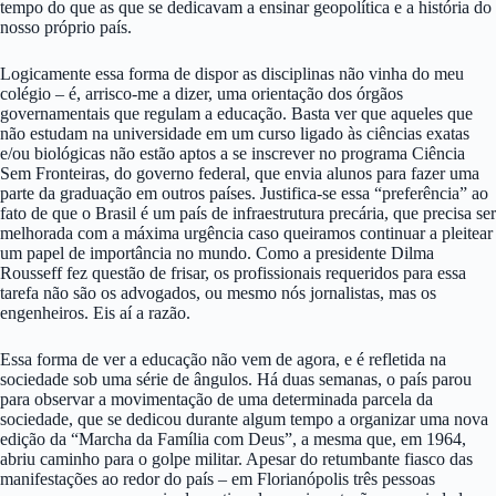
tempo do que as que se dedicavam a ensinar geopolítica e a história do
nosso próprio país.
Logicamente essa forma de dispor as disciplinas não vinha do meu
colégio – é, arrisco-me a dizer, uma orientação dos órgãos
governamentais que regulam a educação. Basta ver que aqueles que
não estudam na universidade em um curso ligado às ciências exatas
e/ou biológicas não estão aptos a se inscrever no programa Ciência
Sem Fronteiras, do governo federal, que envia alunos para fazer uma
parte da graduação em outros países. Justifica-se essa “preferência” ao
fato de que o Brasil é um país de infraestrutura precária, que precisa ser
melhorada com a máxima urgência caso queiramos continuar a pleitear
um papel de importância no mundo. Como a presidente Dilma
Rousseff fez questão de frisar, os profissionais requeridos para essa
tarefa não são os advogados, ou mesmo nós jornalistas, mas os
engenheiros. Eis aí a razão.
Essa forma de ver a educação não vem de agora, e é refletida na
sociedade sob uma série de ângulos. Há duas semanas, o país parou
para observar a movimentação de uma determinada parcela da
sociedade, que se dedicou durante algum tempo a organizar uma nova
edição da “Marcha da Família com Deus”, a mesma que, em 1964,
abriu caminho para o golpe militar. Apesar do retumbante fiasco das
manifestações ao redor do país – em Florianópolis três pessoas