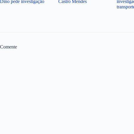
Dino pede investigação
Castro Mendes
investiga
transpor
Comente