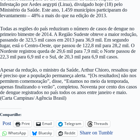
Infestação por Aedes aegypti (Liraa), divulgado hoje (18) pelo
Ministério da Saúde. Este ano, 1.459 municípios participaram do
levantamento – 48% a mais do que na edição de 2013.
Todas as regiões do país reduziram o número de casos de dengue no
primeiro bimestre de 2014. A Região Sudeste obteve a maior redução,
passando de 323,5 mil casos em 2013 para 36,9 mil. Em segundo
lugar, está o Centro-Oeste, que passou de 122,8 mil para 28,2 mil. O
Nordeste registrou queda de 29,6 mil para 7,9 mil; o Norte passou de
22,3 mil para 6,9 mil e o Sul, de 20,3 mil para 6,9 mil casos.
Apesar da redução, o ministro da Saúde, Arthur Chioro, ressaltou que
é preciso que a população permaneça alerta. “[Os resultados] não nos
permitem comemoração”, disse, “Estamos no meio da temporada,
apenas finalizando o verão”, completou. Noventa por cento dos casos
de dengue registrados no país todos os anos entre janeiro e maio.
(Carta Campinas/ Agência Brasil)
Compartilhe:
Post
Print
Email
Telegram
Threads
Share on Tumblr
WhatsApp
Bluesky
Reddit