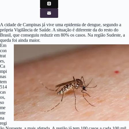
A cidade de Campinas já vive uma epidemia de dengue, segundo a
própria Vigilância de Saúde. A situação é diferente da do resto do
Brasil, que conseguiu reduzir em 80% os casos. Na região Sudeste, a
queda foi ainda maior.
Em
con
trat
es,
Ca
mpi
nas
tem
514
cas
os,
so
me
nte
na
regi
ão Noroeste, a mais afetada. A região já tem 100 casos a cada 100 mil