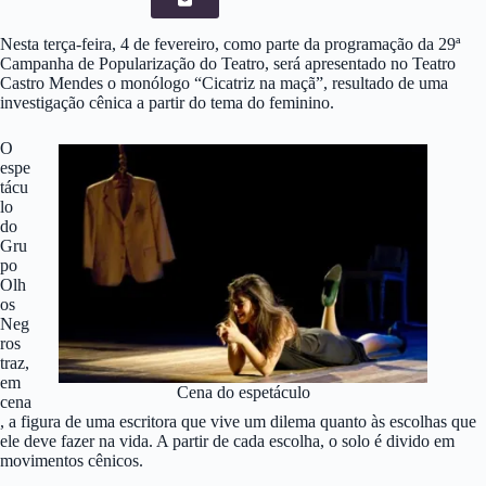
Nesta terça-feira, 4 de fevereiro, como parte da programação da 29ª
Campanha de Popularização do Teatro, será apresentado no Teatro
Castro Mendes o monólogo “Cicatriz na maçã”, resultado de uma
investigação cênica a partir do tema do feminino.
O
espe
tácu
lo
do
Gru
po
Olh
os
Neg
ros
traz,
em
Cena do espetáculo
cena
, a figura de uma escritora que vive um dilema quanto às escolhas que
ele deve fazer na vida. A partir de cada escolha, o solo é divido em
movimentos cênicos.