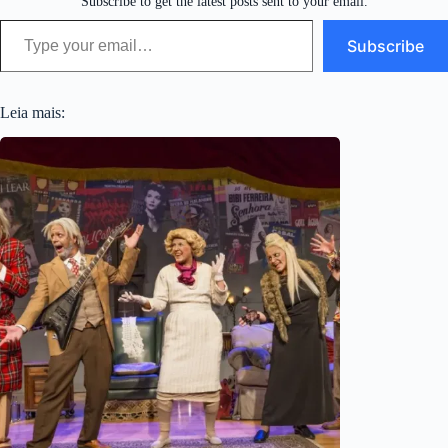
Subscribe to get the latest posts sent to your email.
Type your email…
Subscribe
Leia mais: