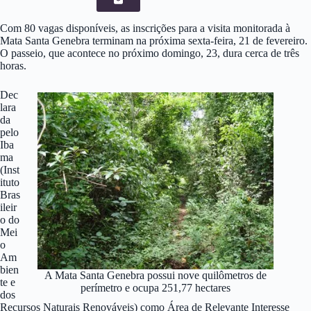
Com 80 vagas disponíveis, as inscrições para a visita monitorada à
Mata Santa Genebra terminam na próxima sexta-feira, 21 de fevereiro.
O passeio, que acontece no próximo domingo, 23, dura cerca de três
horas.
Dec
lara
da
pelo
Iba
ma
(Inst
ituto
Bras
ileir
o do
Mei
o
Am
bien
A Mata Santa Genebra possui nove quilômetros de
te e
perímetro e ocupa 251,77 hectares
dos
Recursos Naturais Renováveis) como Área de Relevante Interesse