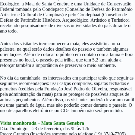
Ecológico, a Mata de Santa Genebra é uma Unidade de Conservação
Federal tombada pelo Condepacc (Conselho de Defesa do Patrimônio
Artístico e Cultural de Campinas) e pelo Condephaat (Conselho de
Defesa do Patrimônio Histórico, Arqueológico, Artístico e Turístico),
recebendo pesquisadores de diversas universidades do país durante o
ano todo.
Antes dos visitantes irem conhecer a mata, eles assistirão a uma
palestra, na qual serão dados detalhes do passeio e também algumas
orientações. Além de colocar o público em contato com a fauna e flora
presentes no local, o passeio pela trilha, que tem 5,2 km, ajuda a
reforçar também a importância de preservar o meio ambiente.
No dia da caminhada, os interessados em participar terão que seguir as
seguintes recomendações: usar calças compridas, sapatos fechados e
perneiras (cedidas pela Fundação José Pedro de Oliveira, responsável
pela administração da mata) para se proteger de possíveis ataques de
animais peçonhentos. Além disso, os visitantes poderão levar um cantil
ou uma garrafa de água, mas não poderão comer durante o passeio. O
uso de aparelhos eletrônicos ou CDs também não será permitido.
Visita monitorada – Mata Santa Genebra
Dia: Domingo – 23 de fevereiro, das 9h às 12h
Preço: Gratuito (Inscrições somente pelo telefone (19) 3749-7205)