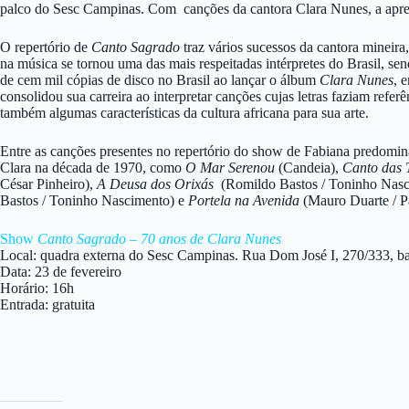
palco do Sesc Campinas. Com canções da cantora Clara Nunes, a apres
O repertório de
Canto Sagrado
traz vários sucessos da cantora mineira,
na música se tornou uma das mais respeitadas intérpretes do Brasil, se
de cem mil cópias de disco no Brasil ao lançar o álbum
Clara Nunes
, 
consolidou sua carreira ao interpretar canções cujas letras faziam refe
também algumas características da cultura africana para sua arte.
Entre as canções presentes no repertório do show de Fabiana predomin
Clara na década de 1970, como
O Mar Serenou
(Candeia),
Canto das 
César Pinheiro),
A Deusa dos Orixás
(Romildo Bastos / Toninho Nasc
Bastos / Toninho Nascimento) e
Portela na Avenida
(Mauro Duarte / Pa
Show
Canto Sagrado – 70 anos de Clara Nunes
Local: quadra externa do Sesc Campinas. Rua Dom José I, 270/333, b
Data: 23 de fevereiro
Horário: 16h
Entrada: gratuita