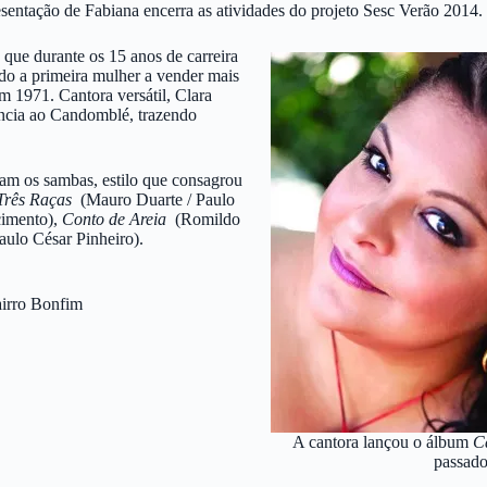
entação de Fabiana encerra as atividades do projeto Sesc Verão 2014.
 que durante os 15 anos de carreira
ndo a primeira mulher a vender mais
em 1971. Cantora versátil, Clara
rência ao Candomblé, trazendo
am os sambas, estilo que consagrou
Três Raças
(Mauro Duarte / Paulo
imento),
Conto de Areia
(Romildo
ulo César Pinheiro).
airro Bonfim
A cantora lançou o álbum
C
passad