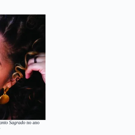
anto Sagrado
no ano
o