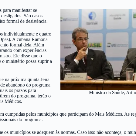
 para manifestar se
desligados. São casos
o formal de desistência.
os individualmente e quatro
(Opas). A cubana Ramona
mento formal dela. Além
arando com experiências
nistro. Ele disse que o
o ministério possa suprir a
ue na próxima quinta-feira
so de abandono do programa,
uais os prazos para
Ministro da Saúde, Arth
stirem do programa, terão o
ais Médicos.
m cumpridas pelos municípios que participam do Mais Médicos. As regra
fissionais do programa.
ue os municípios se adequem às normas. Caso isso não aconteça, o muni