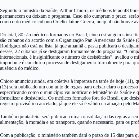
Segundo o ministro da Saúde, Arthur Chioro, os médicos terão 48 horas
permanecem ou deixam o programa. Caso não cumpram o prazo, serão 
como o do médico cubano Ortelio Jaime Guerra, no qual não houve avis
Do total, 80 são médicos formados no Brasil, cinco estrangeiros inscrit
são cubanos do acordo com a Organização Pan-Americana da Saúde 
Rodriguez não está na lista, já que amanhã a pasta publicará o desliga
desses, 22 cubanos já se desligaram formalmente do programa. “Comp
internacionais, é insiginificante o número de desistências”, avaliou o mi
importante é concluir o processo de desligamento formalmente para que 
ausência do médico.
Chioro anunciou ainda, em coletiva à imprensa na tarde de hoje (11), q
(13) será publicado um conjunto de regras para deixar claro o proces
especificando como o município vai notificar o Ministério da Saúde e q
formalizar a desistência. Os médicos formados fora do Brasil, que desi
registro provisório cancelado, já que ele só é válido na atuação pelo M
Também quinta-feira será publicada uma consolidação das regras a sere
alimentação, à moradia e ao transporte, quando necessário, para os pro
Com a publicação, o ministério também dará o prazo de 15 dias para q