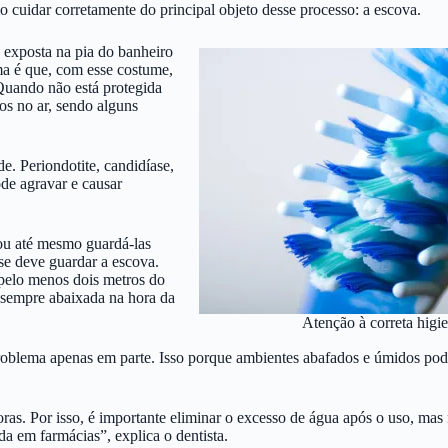
cuidar corretamente do principal objeto desse processo: a escova.
 exposta na pia do banheiro
a é que, com esse costume,
Quando não está protegida
s no ar, sendo alguns
e. Periondotite, candidíase,
ode agravar e causar
 ou até mesmo guardá-las
se deve guardar a escova.
 pelo menos dois metros do
o sempre abaixada na hora da
Atenção à correta higi
roblema apenas em parte. Isso porque ambientes abafados e úmidos pode
as. Por isso, é importante eliminar o excesso de água após o uso, mas n
a em farmácias”, explica o dentista.