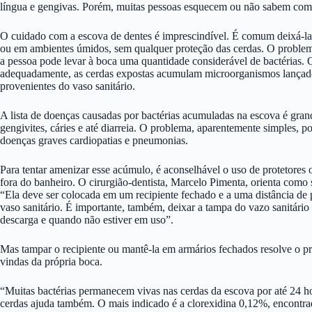
língua e gengivas. Porém, muitas pessoas esquecem ou não sabem como 
O cuidado com a escova de dentes é imprescindível. É comum deixá-la
ou em ambientes úmidos, sem qualquer proteção das cerdas. O problem
a pessoa pode levar à boca uma quantidade considerável de bactérias. 
adequadamente, as cerdas expostas acumulam microorganismos lançado
provenientes do vaso sanitário.
A lista de doenças causadas por bactérias acumuladas na escova é grand
gengivites, cáries e até diarreia. O problema, aparentemente simples, p
doenças graves cardiopatias e pneumonias.
Para tentar amenizar esse acúmulo, é aconselhável o uso de protetores
fora do banheiro. O cirurgião-dentista, Marcelo Pimenta, orienta como 
“Ela deve ser colocada em um recipiente fechado e a uma distância de
vaso sanitário. É importante, também, deixar a tampa do vazo sanitári
descarga e quando não estiver em uso”.
Mas tampar o recipiente ou mantê-la em armários fechados resolve o p
vindas da própria boca.
“Muitas bactérias permanecem vivas nas cerdas da escova por até 24 hor
cerdas ajuda também. O mais indicado é a clorexidina 0,12%, encontrad