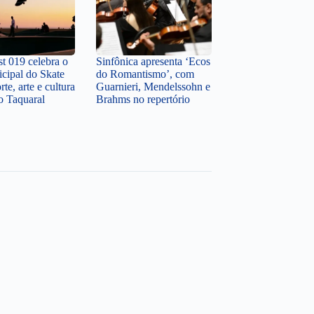
st 019 celebra o
Sinfônica apresenta ‘Ecos
cipal do Skate
do Romantismo’, com
te, arte e cultura
Guarnieri, Mendelssohn e
o Taquaral
Brahms no repertório