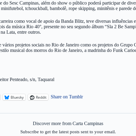
 e do Sesc Campinas, além do show o público poderá participar de dive
 minifutebol, tchouckball, bambolê, rope skipping, minitênis e parede d
rreira como vocal de apoio da Banda Blitz, teve diversas influências 
ois da música Rio 40°, presente no seu segundo álbum “Sla 2 Be Sample”
a Lata, entre outros.
 vários projetos sociais no Rio de Janeiro como os projetos do Grupo
o estilo musical dos morros do Rio de Janeiro, a madrinha do Funk Ca
itor Penteado, s/n, Taquaral
Share on Tumblr
Bluesky
Reddit
Discover more from Carta Campinas
Subscribe to get the latest posts sent to your email.