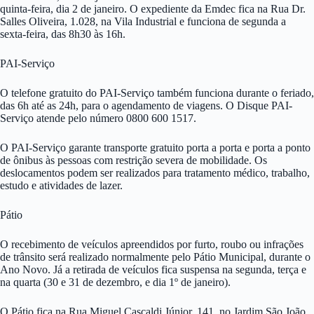
quinta-feira, dia 2 de janeiro. O expediente da Emdec fica na Rua Dr.
Salles Oliveira, 1.028, na Vila Industrial e funciona de segunda a
sexta-feira, das 8h30 às 16h.
PAI-Serviço
O telefone gratuito do PAI-Serviço também funciona durante o feriado,
das 6h até as 24h, para o agendamento de viagens. O Disque PAI-
Serviço atende pelo número 0800 600 1517.
O PAI-Serviço garante transporte gratuito porta a porta e porta a ponto
de ônibus às pessoas com restrição severa de mobilidade. Os
deslocamentos podem ser realizados para tratamento médico, trabalho,
estudo e atividades de lazer.
Pátio
O recebimento de veículos apreendidos por furto, roubo ou infrações
de trânsito será realizado normalmente pelo Pátio Municipal, durante o
Ano Novo. Já a retirada de veículos fica suspensa na segunda, terça e
na quarta (30 e 31 de dezembro, e dia 1º de janeiro).
O Pátio fica na Rua Miguel Cascaldi Júnior, 141, no Jardim São João.