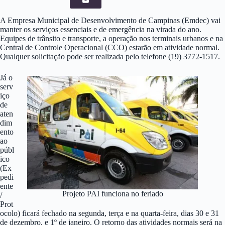
A Empresa Municipal de Desenvolvimento de Campinas (Emdec) vai
manter os serviços essenciais e de emergência na virada do ano.
Equipes de trânsito e transporte, a operação nos terminais urbanos e na
Central de Controle Operacional (CCO) estarão em atividade normal.
Qualquer solicitação pode ser realizada pelo telefone (19) 3772-1517.
Já o
serv
iço
de
aten
dim
ento
ao
públ
ico
(Ex
pedi
ente
Projeto PAI funciona no feriado
/
Prot
ocolo) ficará fechado na segunda, terça e na quarta-feira, dias 30 e 31
de dezembro, e 1º de janeiro. O retorno das atividades normais será na