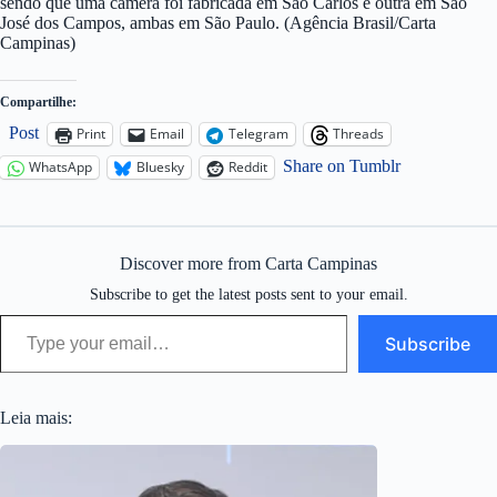
sendo que uma câmera foi fabricada em São Carlos e outra em São
José dos Campos, ambas em São Paulo. (Agência Brasil/Carta
Campinas)
Compartilhe:
Post
Print
Email
Telegram
Threads
Share on Tumblr
WhatsApp
Bluesky
Reddit
Discover more from Carta Campinas
Subscribe to get the latest posts sent to your email.
Type your email…
Subscribe
Leia mais: