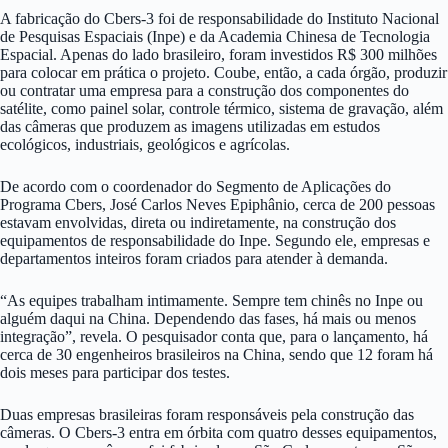
A fabricação do Cbers-3 foi de responsabilidade do Instituto Nacional
de Pesquisas Espaciais (Inpe) e da Academia Chinesa de Tecnologia
Espacial. Apenas do lado brasileiro, foram investidos R$ 300 milhões
para colocar em prática o projeto. Coube, então, a cada órgão, produzir
ou contratar uma empresa para a construção dos componentes do
satélite, como painel solar, controle térmico, sistema de gravação, além
das câmeras que produzem as imagens utilizadas em estudos
ecológicos, industriais, geológicos e agrícolas.
De acordo com o coordenador do Segmento de Aplicações do
Programa Cbers, José Carlos Neves Epiphânio, cerca de 200 pessoas
estavam envolvidas, direta ou indiretamente, na construção dos
equipamentos de responsabilidade do Inpe. Segundo ele, empresas e
departamentos inteiros foram criados para atender à demanda.
“As equipes trabalham intimamente. Sempre tem chinês no Inpe ou
alguém daqui na China. Dependendo das fases, há mais ou menos
integração”, revela. O pesquisador conta que, para o lançamento, há
cerca de 30 engenheiros brasileiros na China, sendo que 12 foram há
dois meses para participar dos testes.
Duas empresas brasileiras foram responsáveis pela construção das
câmeras. O Cbers-3 entra em órbita com quatro desses equipamentos,