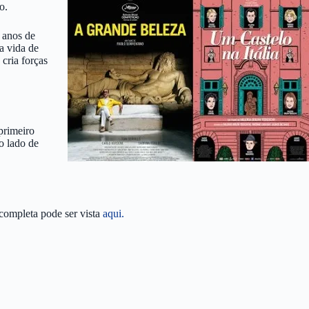
o.
5 anos de
a vida de
 cria forças
primeiro
ao lado de
completa pode ser vista
aqui.