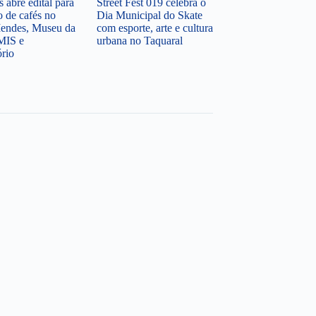
 abre edital para
Street Fest 019 celebra o
o de cafés no
Dia Municipal do Skate
endes, Museu da
com esporte, arte e cultura
MIS e
urbana no Taquaral
ório