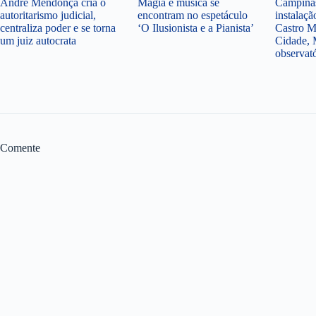
André Mendonça cria o
Magia e música se
Campinas
autoritarismo judicial,
encontram no espetáculo
instalaçã
centraliza poder e se torna
‘O Ilusionista e a Pianista’
Castro M
um juiz autocrata
Cidade, 
observat
Comente