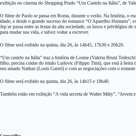
exibição no cinema do Shopping Prado “Um Castelo na Itália”, de Valer
O filme de Paolo se passa em Roma, durante o verão. Na história, o esc
idade, e desde o grande sucesso do romance “O Aparelho Humano”, escr
Jep se passa entre as festas da alta sociedade, os luxos e privilégios 
para mudar sua vida, e talvez voltar a escrever.
O filme será exibido na quinta, dia 26, às 14h45, 17h30 e 20h20.
“Um castelo na Itália” traz a história de Louise (Valeria Bruni Tedesc
filho, precisa cuidar do irmão Ludovic (Filippo Timi), que está à beira 
seu amado Nathan (Louis Garrel) e com as negociações com o restante da
O filme será exibido na quinta, dia 26, às 14h15 e 18h40.
Também estão em exibição “A vida secreta de Walter Mitty”, “Jovem e
Compartilhe: