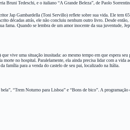
ia Bruni Tedeschi, e o italiano “A Grande Beleza”, de Paolo Sorrentin
ritor Jap Gambardella (Toni Servillo) reflete sobre sua vida. Ele tem 6
ito décadas atrás, ele não concluiu nenhum outro livro. Desde então, 
de sua fama. Quando se lembra de um amor inocente da sua juventude, Jep
hi) que vive uma situação inusitada: ao mesmo tempo em que espera seu 
da morte no hospital. Paralelamente, ela ainda precisa lidar com a vida 
 família para a venda do castelo de seu pai, localizado na Itália.
 bela”, “Trem Noturno para Lisboa” e “Bons de bico”. A programação 