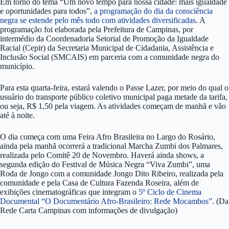
Em torno do tema “Um novo tempo para nossa cidade: mais igualdade
e oportunidades para todos”,
a programação do dia da consciência
negra se estende pelo mês todo com atividades diversificadas
. A
programação foi elaborada pela Prefeitura de Campinas, por
intermédio da Coordenadoria Setorial de Promoção da Igualdade
Racial (Cepir) da Secretaria Municipal de Cidadania, Assistência e
Inclusão Social (SMCAIS) em parceria com a comunidade negra do
município.
Para esta quarta-feira, estará valendo o Passe Lazer, por meio do qual o
usuário do transporte público coletivo municipal paga metade da tarifa,
ou seja, R$ 1,50 pela viagem. As atividades começam de manhã e vão
até à noite.
O dia começa com uma Feira Afro Brasileira no Largo do Rosário,
ainda pela manhã ocorrerá a tradicional Marcha Zumbi dos Palmares,
realizada pelo Comitê 20 de Novembro. Haverá ainda shows, a
segunda edição do Festival de Música Negra “Viva Zumbi”, uma
Roda de Jongo com a comunidade Jongo Dito Ribeiro, realizada pela
comunidade e pela Casa de Cultura Fazenda Roseira, além de
exibições cinematográficas que integram o
5º Ciclo de Cinema
Documental “O Documentário Afro-Brasileiro: Rede Mocambos”
. (Da
Rede Carta Campinas com informações de divulgação)