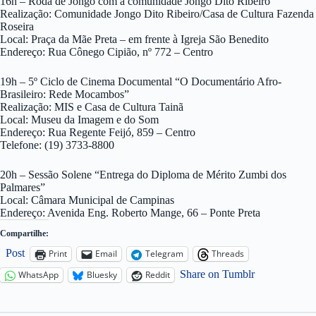
16h – Roda de Jongo com a comunidade Jongo Dito Ribeiro
Realização: Comunidade Jongo Dito Ribeiro/Casa de Cultura Fazenda
Roseira
Local: Praça da Mãe Preta – em frente à Igreja São Benedito
Endereço: Rua Cônego Cipião, nº 772 – Centro
19h – 5º Ciclo de Cinema Documental “O Documentário Afro-
Brasileiro: Rede Mocambos”
Realização: MIS e Casa de Cultura Tainã
Local: Museu da Imagem e do Som
Endereço: Rua Regente Feijó, 859 – Centro
Telefone: (19) 3733-8800
20h – Sessão Solene “Entrega do Diploma de Mérito Zumbi dos
Palmares”
Local: Câmara Municipal de Campinas
Endereço: Avenida Eng. Roberto Mange, 66 – Ponte Preta
Compartilhe:
Post
Print
Email
Telegram
Threads
Share on Tumblr
WhatsApp
Bluesky
Reddit