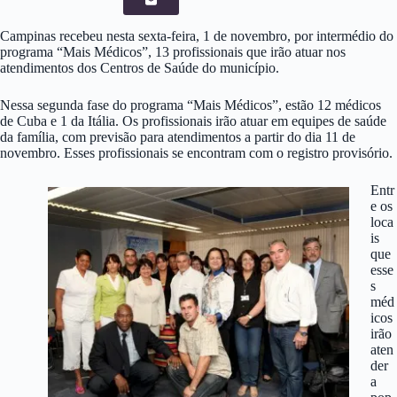
Campinas recebeu nesta sexta-feira, 1 de novembro, por intermédio do
programa “Mais Médicos”, 13 profissionais que irão atuar nos
atendimentos dos Centros de Saúde do município.
Nessa segunda fase do programa “Mais Médicos”, estão 12 médicos
de Cuba e 1 da Itália. Os profissionais irão atuar em equipes de saúde
da família, com previsão para atendimentos a partir do dia 11 de
novembro. Esses profissionais se encontram com o registro provisório.
Entr
e os
loca
is
que
esse
s
méd
icos
irão
aten
der
a