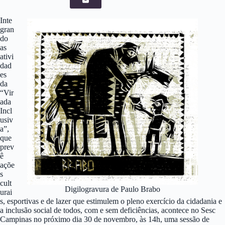
Inte
gran
do
as
ativi
dad
es
da
“Vir
ada
Incl
usiv
a”,
que
prev
ê
açõe
s
cult
Digilogravura de Paulo Brabo
urai
s, esportivas e de lazer que estimulem o pleno exercício da cidadania e
a inclusão social de todos, com e sem deficiências, acontece no Sesc
Campinas no próximo dia 30 de novembro, às 14h, uma sessão de