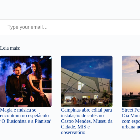
Type your email…
Leia mais:
Magia e música se
Campinas abre edital para
Street Fe
encontram no espetáculo
instalação de cafés no
Dia Muni
‘O Ilusionista e a Pianista’
Castro Mendes, Museu da
com espor
Cidade, MIS e
urbana n
observatório