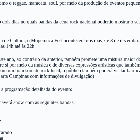
 como o reggae, maracatu, soul, por meio da produção de eventos peque
 dois dias no quais bandas da cena rock nacional poderão mostrar o se
ia de Cultura, o Mopemuca Fest acontecerá nos dias 7 e 8 de dezembro
das 14h até às 22h.
ste ano, ao contrário da anterior, também promete uma mistura maior do
tre si por meio da música e de diversas expressões artísticas que també
 com um bom som de rock local, o público também poderá visitar barracas
arta Campinas com informações de divulgação)
 a programação detalhada do evento:
haverá show com as seguintes bandas:
s
y
carado
na