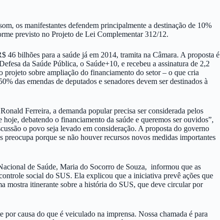
som, os manifestantes defendem principalmente a destinação de 10%
nforme previsto no Projeto de Lei Complementar 312/12.
$ 46 bilhões para a saúde já em 2014, tramita na Câmara. A proposta é
efesa da Saúde Pública, o Saúde+10, e recebeu a assinatura de 2,2
o projeto sobre ampliação do financiamento do setor – o que cria
 50% das emendas de deputados e senadores devem ser destinados à
nald Ferreira, a demanda popular precisa ser considerada pelos
e hoje, debatendo o financiamento da saúde e queremos ser ouvidos”,
iscussão o povo seja levado em consideração. A proposta do governo
nos preocupa porque se não houver recursos novos medidas importantes
o Nacional de Saúde, Maria do Socorro de Souza, informou que as
ontrole social do SUS. Ela explicou que a iniciativa prevê ações que
 mostra itinerante sobre a história do SUS, que deve circular por
e por causa do que é veiculado na imprensa. Nossa chamada é para