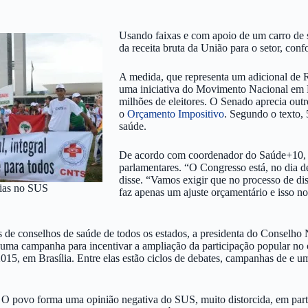
Usando faixas e com apoio de um carro de 
da receita bruta da União para o setor, co
A medida, que representa um adicional de R
uma iniciativa do Movimento Nacional em D
milhões de eleitores. O Senado aprecia outr
o
Orçamento Impositivo
. Segundo o texto,
saúde.
De acordo com coordenador do Saúde+10, Ro
parlamentares. “O Congresso está, no dia d
disse. “Vamos exigir que no processo de d
ias no SUS
faz apenas um ajuste orçamentário e isso 
es de conselhos de saúde de todos os estados, a presidenta do Conselh
 uma campanha para incentivar a ampliação da participação popular no c
15, em Brasília. Entre elas estão ciclos de debates, campanhas de e uma
O povo forma uma opinião negativa do SUS, muito distorcida, em part