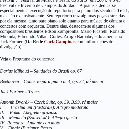
Festival”, “Festival de Música e Teatro do Porto” em 2004, e o 43º
Festival de Inverno de Campos do Jordão”. A pianista dedica-se
especialmente à execução do repertório para piano dos séculos 20 e 21,
mas não exclusivamente. Seu repertório traz algumas peças estreadas
por ela mesma, tanto para piano solo quanto para música de câmara e
concertos com orquestra. Dentre elas, destacam-se algumas dos
compositores brasileiros Edson Zampronha, Mario Ficarelli, Ronaldo
Miranda, Edmundo Villani Côrtes, Arrigo Barnabé, e do americano
Jack Fortner. (
Da Rede
CartaCampinas
com informações de
divulgação)
Veja o Programa do concerto:
Darius Milhaud – Saudades do Brasil op. 67
Beethoven – Concerto para piano n. 3, op. 37, dó menor
Jack Fortner – Traces
Antonín Dvorák – Czeck Suite, op. 39, B.93, ré maior
I. Praeludium (Pastorale): Allegro moderato
II. Polka: Allegretto grazioso
III. Menuetto (Sousedská): Allegro giusto
IV. Romanze: Andante con moto
V. Finale (Furiant): Presto