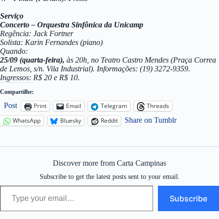
Serviço
Concerto – Orquestra Sinfônica da Unicamp
Regência: Jack Fortner
Solista: Karin Fernandes (piano)
Quando:
25/09 (quarta-feira),
às 20h, no Teatro Castro Mendes (Praça Correa
de Lemos, s/n. Vila Industrial). Informações: (19) 3272-9359.
Ingressos: R$ 20 e R$ 10.
Compartilhe:
Post
Print
Email
Telegram
Threads
Share on Tumblr
WhatsApp
Bluesky
Reddit
Discover more from Carta Campinas
Subscribe to get the latest posts sent to your email.
Type your email…
Subscribe