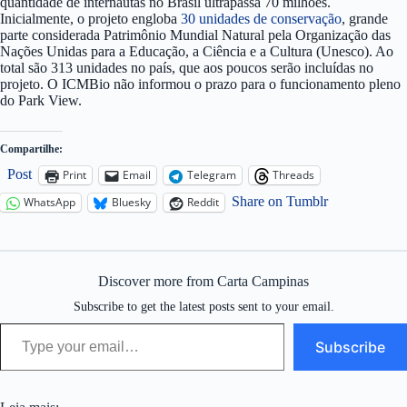
quantidade de internautas no Brasil ultrapassa 70 milhões.
Inicialmente, o projeto engloba
30 unidades de conservação
, grande
parte considerada Patrimônio Mundial Natural pela Organização das
Nações Unidas para a Educação, a Ciência e a Cultura (Unesco). Ao
total são 313 unidades no país, que aos poucos serão incluídas no
projeto. O ICMBio não informou o prazo para o funcionamento pleno
do Park View.
Compartilhe:
Post
Print
Email
Telegram
Threads
Share on Tumblr
WhatsApp
Bluesky
Reddit
Discover more from Carta Campinas
Subscribe to get the latest posts sent to your email.
Type your email…
Subscribe