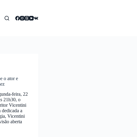
e o ator e
mez
gunda-feira, 22
às 21h30, o
critor Vicentini
 dedicada a
gia, Vicentini
visão aberta