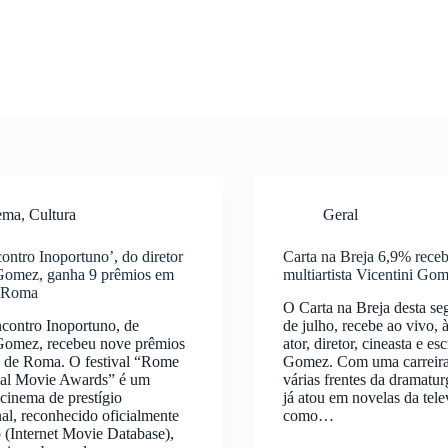
ema
,
Cultura
Geral
ontro Inoportuno’, do diretor
Carta na Breja 6,9% receb
 Gomez, ganha 9 prêmios em
multiartista Vicentini Go
e Roma
O Carta na Breja desta se
contro Inoportuno, de
de julho, recebe ao vivo, 
 Gomez, recebeu nove prêmios
ator, diretor, cineasta e es
l de Roma. O festival “Rome
Gomez. Com uma carreira
onal Movie Awards” é um
várias frentes da dramatur
 cinema de prestígio
já atou em novelas da tele
nal, reconhecido oficialmente
como…
(Internet Movie Database),