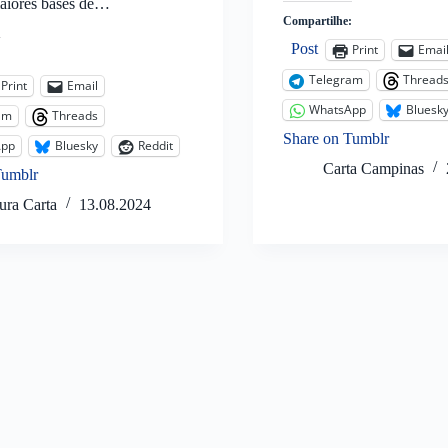
aiores bases de…
Compartilhe:
Post
Print
Emai
:
Telegram
Thread
Print
Email
WhatsApp
Bluesk
am
Threads
Share on Tumblr
App
Bluesky
Reddit
Carta Campinas
Tumblr
ura Carta
13.08.2024