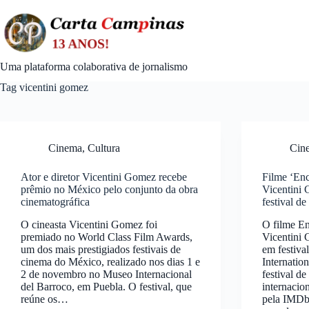
Skip
to
content
Uma plataforma colaborativa de jornalismo
Tag
vicentini gomez
Cinema
,
Cultura
Cin
Ator e diretor Vicentini Gomez recebe
Filme ‘Enc
prêmio no México pelo conjunto da obra
Vicentini
cinematográfica
festival d
O cineasta Vicentini Gomez foi
O filme En
premiado no World Class Film Awards,
Vicentini
um dos mais prestigiados festivais de
em festiva
cinema do México, realizado nos dias 1 e
Internati
2 de novembro no Museo Internacional
festival de
del Barroco, em Puebla. O festival, que
internacio
reúne os…
pela IMDb 