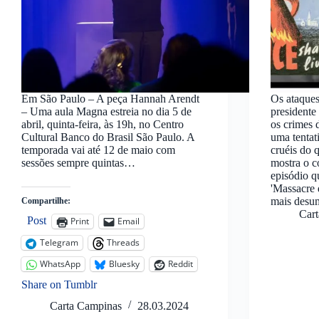
Em São Paulo – A peça Hannah Arendt
Os ataques
– Uma aula Magna estreia no dia 5 de
president
abril, quinta-feira, às 19h, no Centro
os crimes 
Cultural Banco do Brasil São Paulo. A
uma tentat
temporada vai até 12 de maio com
cruéis do q
sessões sempre quintas…
mostra o c
episódio q
'Massacre d
mais desum
Compartilhe:
Car
Post
Print
Email
Telegram
Threads
WhatsApp
Bluesky
Reddit
Share on Tumblr
Carta Campinas
28.03.2024