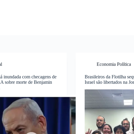
al
Economia Política
stá inundada com checagens de
Brasileiros da Flotilha se
IA sobre morte de Benjamin
Israel são libertados na Jo
u