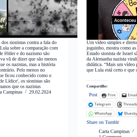
 dos sionistas contra a fala do
Um vídeo simples e diret
e Lula sobre a comparação com
joguinho, mostra como as
de Hitler e do nazismo são
Estado sionista de Israel 
iva vã de dizer que são menos
da Alemanha nazista viral
ue os nazistas, mas a história
didática. “Mais um vídeo 
ontrário. Pelo menos no
que Lula está certo e qu
ue ficou conhecido como o
e Lídice', os sionistas são
anos que os nazistas
Compartilhe:
ta Campinas
29.02.2024
Post
Print
Emai
Telegram
Thread
WhatsApp
Bluesk
Share on Tumblr
Carta Campinas
1 Comment