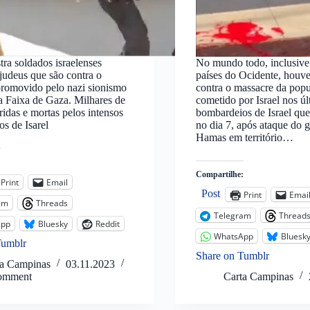
ra soldados israelenses
No mundo todo, inclusive
judeus que são contra o
países do Ocidente, houve
promovido pelo nazi sionismo
contra o massacre da popu
na Faixa de Gaza. Milhares de
cometido por Israel nos úl
eridas e mortas pelos intensos
bombardeios de Israel q
s de Isarel
no dia 7, após ataque do
Hamas em território…
:
Compartilhe:
Print
Email
Post
Print
Emai
am
Threads
Telegram
Thread
App
Bluesky
Reddit
WhatsApp
Bluesk
Tumblr
Share on Tumblr
ta Campinas
03.11.2023
omment
Carta Campinas