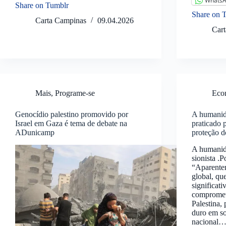
Whats
Share on Tumblr
Share on 
Carta Campinas
09.04.2026
Car
Mais
,
Programe-se
Econ
Genocídio palestino promovido por
A humanid
Israel em Gaza é tema de debate na
praticado 
ADunicamp
proteção 
A humanida
sionista .
“Aparentem
global, qu
significat
compromet
Palestina, 
duro em s
nacional