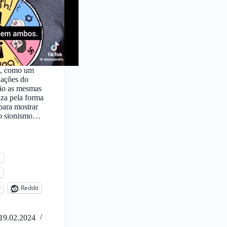
o, como um
 ações do
são as mesmas
iza pela forma
para mostrar
e o sionismo…
l
s
y
Reddit
19.02.2024