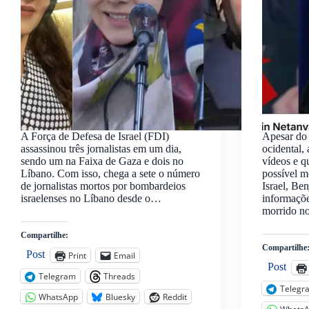
A Força de Defesa de Israel (FDI)
Apesar do 
assassinou três jornalistas em um dia,
ocidental, 
sendo um na Faixa de Gaza e dois no
vídeos e q
Líbano. Com isso, chega a sete o número
possível m
de jornalistas mortos por bombardeios
Israel, B
israelenses no Líbano desde o…
informações
morrido n
Compartilhe:
Compartilhe
Post
Print
Email
Post
Telegram
Threads
Telegr
WhatsApp
Bluesky
Reddit