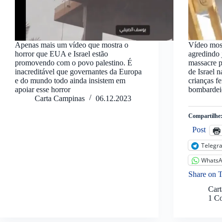
Apenas mais um vídeo que mostra o
Vídeo most
horror que EUA e Israel estão
agredindo 
promovendo com o povo palestino. É
massacre 
inacreditável que governantes da Europa
de Israel 
e do mundo todo ainda insistem em
crianças f
apoiar esse horror
bombardeio
Carta Campinas
06.12.2023
Compartilhe
Post
Telegr
Whats
Share on 
Car
1 C