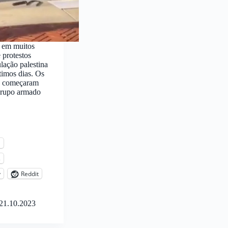
 em muitos
 protestos
lação palestina
timos dias. Os
ue começaram
 grupo armado
l
s
y
Reddit
21.10.2023