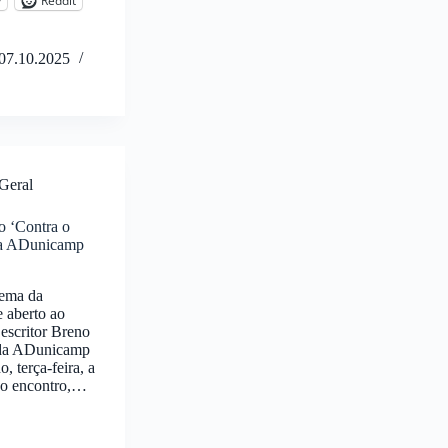
y
Reddit
07.10.2025
Geral
o ‘Contra o
 na ADunicamp
tema da
e aberto ao
 escritor Breno
o da ADunicamp
, terça-feira, a
e o encontro,…