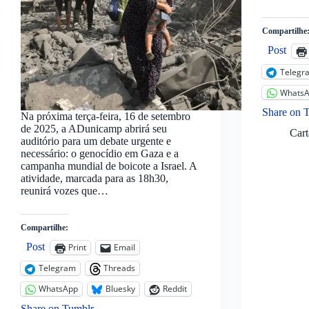
Compartilhe
Post
Telegr
Whats
Share on 
Na próxima terça-feira, 16 de setembro
de 2025, a ADunicamp abrirá seu
Car
auditório para um debate urgente e
necessário: o genocídio em Gaza e a
campanha mundial de boicote a Israel. A
atividade, marcada para as 18h30,
reunirá vozes que…
Compartilhe:
Post
Print
Email
Telegram
Threads
WhatsApp
Bluesky
Reddit
Share on Tumblr