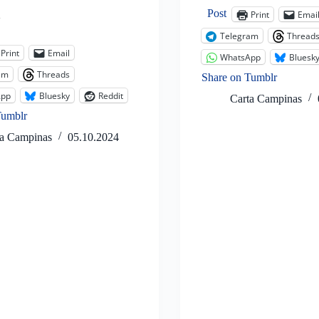
Post
Print
Emai
:
Telegram
Thread
Print
Email
WhatsApp
Bluesk
am
Threads
Share on Tumblr
App
Bluesky
Reddit
Carta Campinas
Tumblr
ta Campinas
05.10.2024