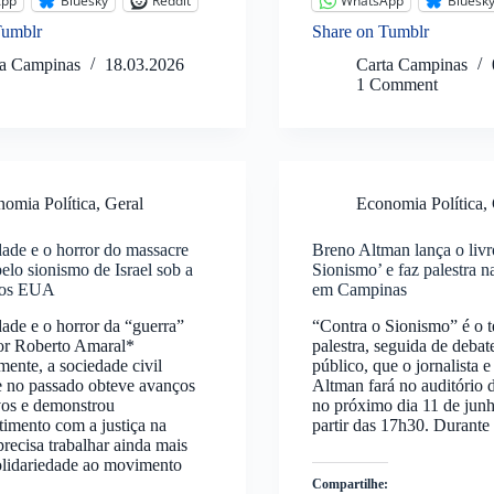
App
Bluesky
Reddit
WhatsApp
Bluesk
Tumblr
Share on Tumblr
ta Campinas
18.03.2026
Carta Campinas
1 Comment
omia Política
,
Geral
Economia Política
,
ade e o horror do massacre
Breno Altman lança o livr
pelo sionismo de Israel sob a
Sionismo’ e faz palestra
dos EUA
em Campinas
de e o horror da “guerra”
“Contra o Sionismo” é o 
Por Roberto Amaral*
palestra, seguida de debat
ente, a sociedade civil
público, que o jornalista e
e no passado obteve avanços
Altman fará no auditóri
ivos e demonstrou
no próximo dia 11 de junho
imento com a justiça na
partir das 17h30. Durant
precisa trabalhar ainda mais
olidariedade ao movimento
…
Compartilhe: