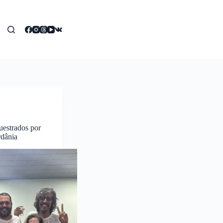
questrados por
rdânia