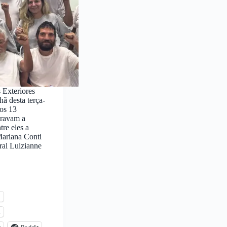
 Exteriores
 desta terça-
 os 13
egravam a
re eles a
ariana Conti
ral Luizianne
l
s