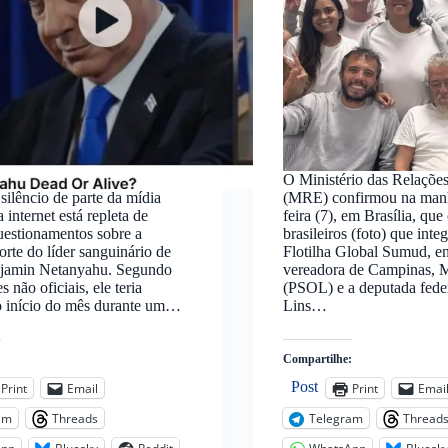
O Ministério das Relações
silêncio de parte da mídia
(MRE) confirmou na manhã
a internet está repleta de
feira (7), em Brasília, que
uestionamentos sobre a
brasileiros (foto) que int
orte do líder sanguinário de
Flotilha Global Sumud, ent
enjamin Netanyahu. Segundo
vereadora de Campinas, M
 não oficiais, ele teria
(PSOL) e a deputada fede
o início do mês durante um…
Lins…
:
Compartilhe:
Post
Print
Email
Print
Emai
am
Threads
Telegram
Thread