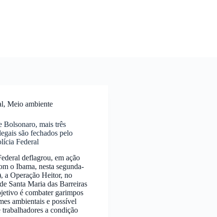
al
,
Meio ambiente
 Bolsonaro, mais três
legais são fechados pelo
lícia Federal
Federal deflagrou, em ação
om o Ibama, nesta segunda-
9), a Operação Heitor, no
de Santa Maria das Barreiras
jetivo é combater garimpos
imes ambientais e possível
 trabalhadores a condição