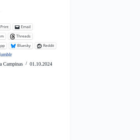
:
Print
Email
am
Threads
App
Bluesky
Reddit
Tumblr
ta Campinas
01.10.2024