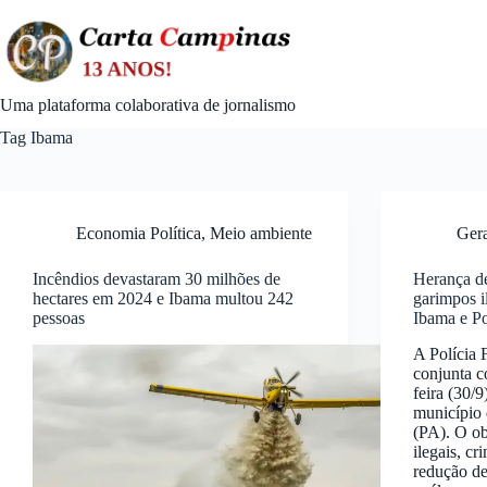
Skip
to
content
Uma plataforma colaborativa de jornalismo
Tag
Ibama
Economia Política
,
Meio ambiente
Ger
Incêndios devastaram 30 milhões de
Herança de
hectares em 2024 e Ibama multou 242
garimpos i
pessoas
Ibama e Po
A Polícia 
conjunta c
feira (30/
município 
(PA). O ob
ilegais, cr
redução de