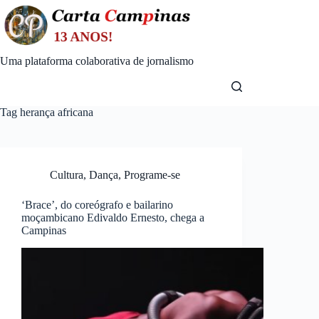
Skip
to
content
Uma plataforma colaborativa de jornalismo
Tag
herança africana
Cultura
,
Dança
,
Programe-se
‘Brace’, do coreógrafo e bailarino
moçambicano Edivaldo Ernesto, chega a
Campinas