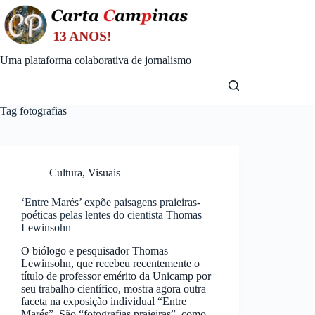
Skip
to
content
Uma plataforma colaborativa de jornalismo
Tag
fotografias
Cultura
,
Visuais
‘Entre Marés’ expõe paisagens praieiras-
poéticas pelas lentes do cientista Thomas
Lewinsohn
O biólogo e pesquisador Thomas
Lewinsohn, que recebeu recentemente o
título de professor emérito da Unicamp por
seu trabalho científico, mostra agora outra
faceta na exposição individual “Entre
Marés”. São “fotografias praieiras”, como