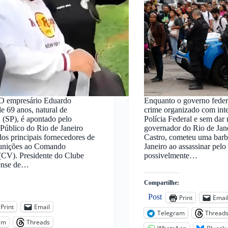
 empresário Eduardo
Enquanto o governo feder
e 69 anos, natural de
crime organizado com inte
(SP), é apontado pelo
Polícia Federal e sem dar
 Público do Rio de Janeiro
governador do Rio de Jan
s principais fornecedores de
Castro, cometeu uma barb
unições ao Comando
Janeiro ao assassinar pel
(CV). Presidente do Clube
possivelmente…
ense de…
Compartilhe:
:
Post
Print
Emai
Print
Email
Telegram
Thread
am
Threads