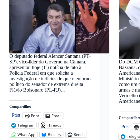
O deputado federal Alencar Santana (PT-
SP), vice-líder do Governo na Câmara,
Do DCM O
apresentou hoje (1º) notícia de fato à
Bazzana, d
Polícia Federal em que solicita a
Americana 
investigação de indícios de que o entorno
Ministério
político do senador de extrema direita
como um do
Flávio Bolsonaro (PL-RJ)…
armas e m
Vermelho 
American
Compartilhe:
Post
Print
Email
Compartilhe
Telegram
Threads
Post
WhatsApp
Bluesky
Reddit
Telegr