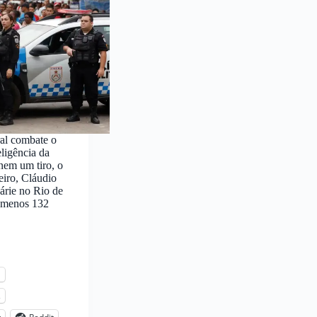
al combate o
ligência da
 nem um tiro, o
eiro, Cláudio
árie no Rio de
o menos 132
l
s