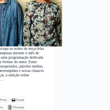
cupa as noites de terça-feira
ampinas durante o mês de
 uma programação dedicada
as formas do amor. Entre
inesperados, paixões tardias,
nterrompidas e novas chances
ar, a seleção reúne
s…
:
Print
Email
am
Threads