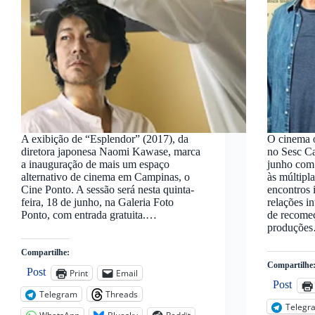
A exibição de “Esplendor” (2017), da
O cinema o
diretora japonesa Naomi Kawase, marca
no Sesc C
a inauguração de mais um espaço
junho com
alternativo de cinema em Campinas, o
às múltipl
Cine Ponto. A sessão será nesta quinta-
encontros 
feira, 18 de junho, na Galeria Foto
relações i
Ponto, com entrada gratuita.…
de recomeç
produçõe
Compartilhe:
Compartilhe
Post
Print
Email
Post
Telegram
Threads
Telegr