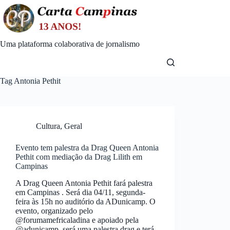
Skip
to
content
Uma plataforma colaborativa de jornalismo
Tag
Antonia Pethit
Cultura
,
Geral
Evento tem palestra da Drag Queen Antonia
Pethit com mediação da Drag Lilith em
Campinas
A Drag Queen Antonia Pethit fará palestra
em Campinas . Será dia 04/11, segunda-
feira às 15h no auditório da ADunicamp. O
evento, organizado pelo
@forumamefricaladina e apoiado pela
@adunicamp, será uma palestra drag e terá