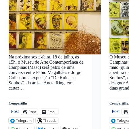
Na próxima sexta-feira, 18 de julho, às
O Museu d
15h, o Museu de Arte Contemporânea de
Campinas 
Campinas (Maac) será palco de uma
maio (quin
conversa entre Fábio Magalhães e Jorge
abertura d
Coli sobre a exposição “De Ruínas e
Sonhos”, da
Sonhos”, da artista Anete Ring, em
designer A
cartaz…
duas gra
Compartilhe:
Compartilhe
Post
Post
Print
Email
Telegram
Threads
Telegr