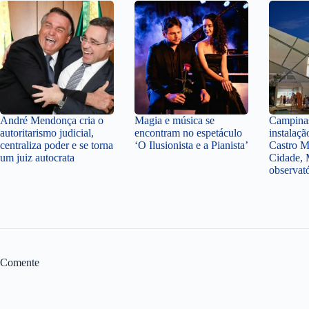
André Mendonça cria o
Magia e música se
Campinas
autoritarismo judicial,
encontram no espetáculo
instalaçã
centraliza poder e se torna
‘O Ilusionista e a Pianista’
Castro M
um juiz autocrata
Cidade, 
observat
Comente