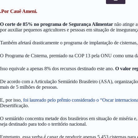
.Por Cauê Ameni.
O corte de 85% no programa de Segurança Alimentar
não atinge 
por auxiliar pequenos agricultores e pessoas em situação de inseguran
Também afetará drasticamente o programa de implantação de cisternas, d
O Programa de Cisterna, premiado na COP 13 pela ONU como uma das m
Isso equivale a apenas 8% dos recursos destinado este ano.
O valor re
De acordo com a Articulação Semiárido Brasileiro (ASA), organização 
mais de 5 milhões de pessoas.
E, por isso
, foi laureado pelo prêmio considerado o “Oscar internaciona
Desertificação.
O semiárido concentra metade dos brasileiros em situação de miséria e,
seja destinado para todo o território nacional.
Entretanto, essa verba é capaz de produzir apenas 5.453 cisternas par