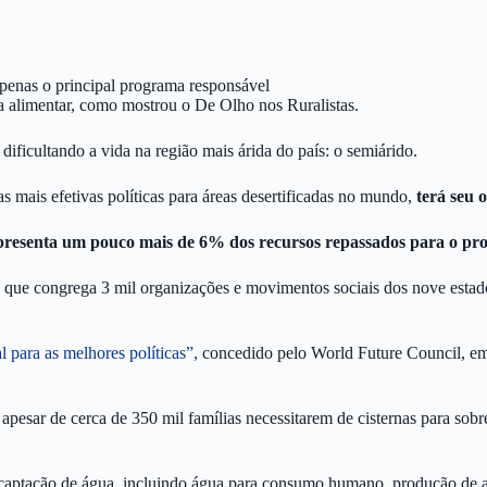
apenas o principal programa responsável
ça alimentar, como mostrou o De Olho nos Ruralistas.
ificultando a vida na região mais árida do país: o semiárido.
ais efetivas políticas para áreas desertificadas no mundo,
terá seu 
presenta um pouco mais de 6% dos recursos repassados para o pr
que congrega 3 mil organizações e movimentos sociais dos nove estados
l para as melhores políticas”,
concedido pelo World Future Council, 
 apesar de cerca de 350 mil famílias necessitarem de cisternas para sob
a captação de água, incluindo água para consumo humano, produção de a