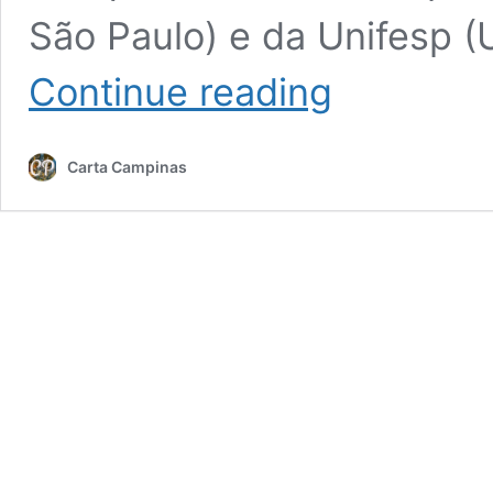
São Paulo) e da Unifesp (
Para
Continue reading
evangélicos,
mulher
é
Carta Campinas
livre
e
escola
deve
ensinar
respeito
a
homossexuais