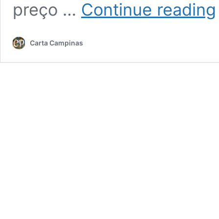
preço …
Continue reading
a
Carta Campinas
g
e
B
l